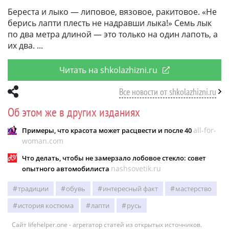
Береста и лыко — липовое, вязовое, ракитовое. «Не
берись лапти плесть не надравши лыка!» Семь лык
по два метра длиной — это только на один лапоть, а
их два.
Читать на shkolazhizni.ru
Все новости от shkolazhizni.ru
Об этом же в других изданиях
all-for-
Примеры, что красота может расцвести и после 40
woman.com
Что делать, чтобы не замерзало лобовое стекло: совет
nashsovetik.ru
опытного автомобилиста
традиции
обувь
интересный факт
мастерство
история костюма
лапти
русь
Сайт lifehelper.one - агрегатор статей из открытых источников.