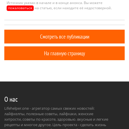
Источник указан в начале и в конце анонса. Вы можете
пожаловаться
на статью, если находите её недостоверной.
Смотреть все публикации
На главную страницу
О нас
Lifehelper.one - агрегатор самых свежих новостей:
лайфхелпы, полезные советы, лайфхаки, женские
хитрости, советы по красоте, здоровью. вкусные и легкие
рецепты и многое другое. Цель проекта - сделать жизнь