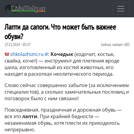
Лапти да сапоги. Что может быть важнее
обуви?
27.11.2024 - 05:37
Сейчас читают:
685
shkolazhizni.ru
:
Кочедык
(кодочит, костык,
свайка, кочет) — инструмент для плетения вроде
шила, изготовленный из костей животных, его
находят в раскопках неолитического периода.
Слово сейчас совершенно забытое (за исключением
специалистов), а сколько замечательных пословиц и
поговорок было с ним связано!
Повседневная, праздничная и дорожная обувь —
все это
лапти
. При крайней бедности —
незаменимая обувь, хотя плести их приходилось
непрерывно.