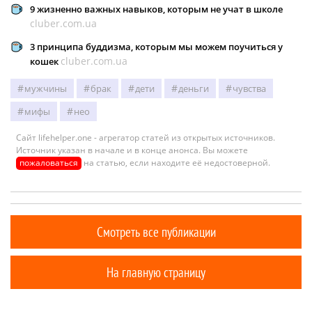
9 жизненно важных навыков, которым не учат в школе
cluber.com.ua
3 принципа буддизма, которым мы можем поучиться у
cluber.com.ua
кошек
мужчины
брак
дети
деньги
чувства
мифы
нео
Сайт lifehelper.one - агрегатор статей из открытых источников.
Источник указан в начале и в конце анонса. Вы можете
пожаловаться
на статью, если находите её недостоверной.
Смотреть все публикации
На главную страницу