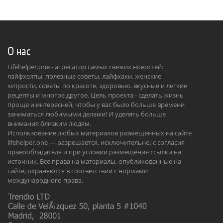
О нас
Lifehelper.one - агрегатор самых свежих новостей:
лайфхелпы, полезные советы, лайфхаки, женские
хитрости, советы по красоте, здоровью. вкусные и легкие
рецепты и многое другое. Цель проекта - сделать жизнь
проще и интересней, чтобы у вас было больше времени
заниматься любимыми делами! И уделять больше
внимания близким людям.
Использование любых материалов размещенных на сайте
lifehelper.one — разрешается, исключительно, с согласия
правообладателя и при условии размещения ссылки на
источник. Все права на материалы, опубликованные на
сайте, охраняются в соответствии с нормами
международного права.