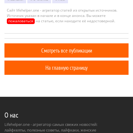
Сайт lifehelper.one - агрегатор статей из открытых источников.
Источник указан в начале и в конце анонса. Вы можете
пожаловаться
на статью, если находите её недостоверной.
Смотреть все публикации
На главную страницу
О нас
Lifehelper.one - агрегатор самых свежих новостей:
лайфхелпы, полезные советы, лайфхаки, женские