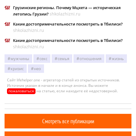
Грузинские регионы. Почему Мцхета — историческая
shkolazhizni.ru
летопись Грузии?
Какие достопримечательности посмотреть в Тбилиси?
shkolazhizni.ru
Какие достопримечательности посмотреть в Тбилиси?
shkolazhizni.ru
мужчины
секс
семья
отношения
жизнь
кризис
нео
Сайт lifehelper.one - агрегатор статей из открытых источников.
Источник указан в начале и в конце анонса. Вы можете
пожаловаться
на статью, если находите её недостоверной.
Смотреть все публикации