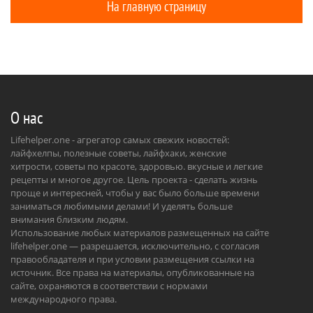
На главную страницу
О нас
Lifehelper.one - агрегатор самых свежих новостей:
лайфхелпы, полезные советы, лайфхаки, женские
хитрости, советы по красоте, здоровью. вкусные и легкие
рецепты и многое другое. Цель проекта - сделать жизнь
проще и интересней, чтобы у вас было больше времени
заниматься любимыми делами! И уделять больше
внимания близким людям.
Использование любых материалов размещенных на сайте
lifehelper.one — разрешается, исключительно, с согласия
правообладателя и при условии размещения ссылки на
источник. Все права на материалы, опубликованные на
сайте, охраняются в соответствии с нормами
международного права.