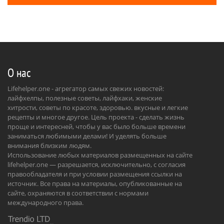
О нас
Lifehelper.one - агрегатор самых свежих новостей:
лайфхелпы, полезные советы, лайфхаки, женские
хитрости, советы по красоте, здоровью. вкусные и легкие
рецепты и многое другое. Цель проекта - сделать жизнь
проще и интересней, чтобы у вас было больше времени
заниматься любимыми делами! И уделять больше
внимания близким людям.
Использование любых материалов размещенных на сайте
lifehelper.one — разрешается, исключительно, с согласия
правообладателя и при условии размещения ссылки на
источник. Все права на материалы, опубликованные на
сайте, охраняются в соответствии с нормами
международного права.