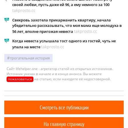
своей любви, пусть даже ей 96, а ему немного за 100
takprosto.cc
Свекровь захотела прикарманить квартиру, начала
убедительно рассказывать, что моя мама еще молодуха в
takprosto.cc
56 лет, вполне пригожая невеста
Когда невеста услышала тост одного из гостей, чуть не
takprosto.cc
упала на месте
трогательная история
Сайт lifehelper.one - агрегатор статей из открытых источников.
Источник указан в начале и в конце анонса. Вы можете
пожаловаться
на статью, если находите её недостоверной.
Смотреть все публикации
На главную страницу