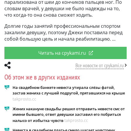
парализована от шеи до кончиков пальцев ног. По
словам врачей, у девушки не было надежды на то,
что когда-то она снова сможет ходить.
Долгие годы занятий профессиональным спортом
закалили девушку, поэтому Джеки поставила перед
собой большую цель и начала реабилитацию.
Читать на cpykami.ru
Все новости от cpykami.ru
Об этом же в других изданиях
На свадебном банкете невеста утирала слёзы фатой,
застав жениха с лучшей подругой, прятавшихся на крыше
takprosto.cc
Жених накануне свадьбы решил отправить невесте смс от
имени бывшего, ответ девушки заставил его побриться
takprosto.cc
налысо от избытка чувств
Невеста в свадебном платье смело шагает навстречу