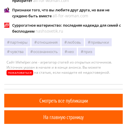
all-for-woman.com
приоритет
Признаки того, что вы любите друг друга, но вам не
all-for-woman.com
суждено быть вместе
Суррогатное материнство: последняя надежда для семей с
nashsovetik.ru
бесплодием
партнеры
отношения
любовь
привычки
чувства
осознанность
нео
приз
Сайт lifehelper.one - агрегатор статей из открытых источников.
Источник указан в начале и в конце анонса. Вы можете
пожаловаться
на статью, если находите её недостоверной.
Смотреть все публикации
На главную страницу