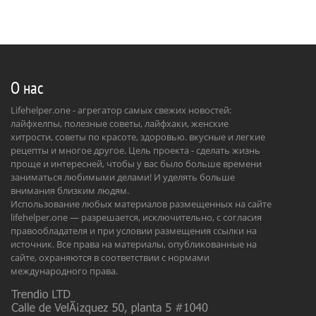
О нас
Lifehelper.one - агрегатор самых свежих новостей:
лайфхелпы, полезные советы, лайфхаки, женские
хитрости, советы по красоте, здоровью. вкусные и легкие
рецепты и многое другое. Цель проекта - сделать жизнь
проще и интересней, чтобы у вас было больше времени
заниматься любимыми делами! И уделять больше
внимания близким людям.
Использование любых материалов размещенных на сайте
lifehelper.one — разрешается, исключительно, с согласия
правообладателя и при условии размещения ссылки на
источник. Все права на материалы, опубликованные на
сайте, охраняются в соответствии с нормами
международного права.