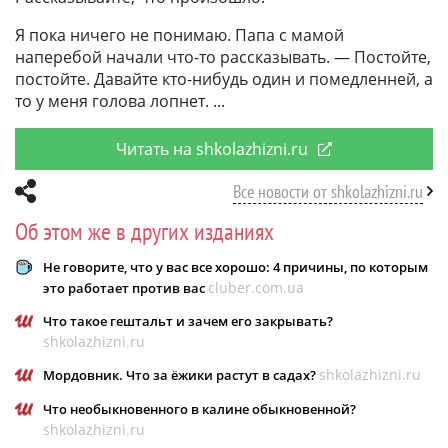
Я пока ничего не понимаю. Папа с мамой
наперебой начали что-то рассказывать. — Постойте,
постойте. Давайте кто-нибудь один и помедленней, а
то у меня голова лопнет.
Читать на shkolazhizni.ru
Все новости от shkolazhizni.ru
Об этом же в других изданиях
Не говорите, что у вас все хорошо: 4 причины, по которым
cluber.com.ua
это работает против вас
Что такое гештальт и зачем его закрывать?
shkolazhizni.ru
shkolazhizni.ru
Мордовник. Что за ёжики растут в садах?
Что необыкновенного в калине обыкновенной?
shkolazhizni.ru