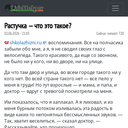
Растучка — что это такое?
02.06.2026 - 21:05
Сейчас читают:
720
shkolazhizni.ru
:
воспоминания. Все на полчасика
забыли обо мне, а я, я не сводил своих глаз с
велосипеда. Такого красивого, да еще со звонком,
не было ни у кого, ни во дворе, ни на улице.
Да что там двор и улица, во всем городе такого ни у
кого нет. Во всей стране такого нет — все пело у
меня в груди! Но тут взрослые — и мама, и папа, и
доктор — вдруг с тревогой посмотрели на меня.
Им показалось, что я заплакал. А я ликовал, и из
меня бурным потоком изливалась эта радость в
виде каких-то непонятных бессмысленных звуков. —
Так, хватит веселиться, — сказал доктор. —
Рассказывайте, что произошло.