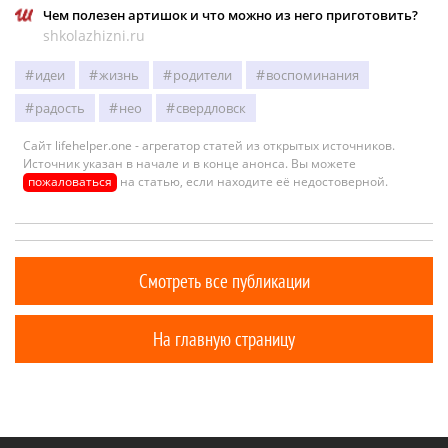
Чем полезен артишок и что можно из него приготовить?
shkolazhizni.ru
идеи
жизнь
родители
воспоминания
радость
нео
свердловск
Сайт lifehelper.one - агрегатор статей из открытых источников.
Источник указан в начале и в конце анонса. Вы можете
пожаловаться
на статью, если находите её недостоверной.
Смотреть все публикации
На главную страницу