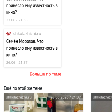
принесло ему известность в
кино?
27.06 - 21:35
shkolazhizni.ru
Семён Морозов. Что
принесло ему известность в
кино?
26.06 - 21:37
Больше по теме
Ещё по этой же теме
shkolazhizni.ru
26.06.2026 / 21:37
shkolazhizn