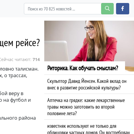
ющем рейсе?
Сейчас читают:
714
Риторика. Как обучать смыслам?
словно талисман.
, о трассах,
Скульптор Давид Йенсен. Какой вклад он
внес в развитие российской культуры?
бой веру в
о на футбол и
Аптечка на грядке: какие лекарственные
травы можно заготовить во второй
половине лета?
пального района
известняк используют не только для
облицовки частных домов. Он востребован