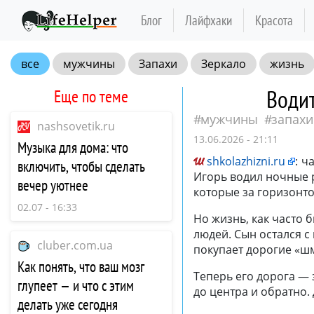
Блог
Лайфхаки
Красота
все
мужчины
Запахи
Зеркало
жизнь
Водит
Еще по теме
мужчины
запахи
nashsovetik.ru
13.06.2026 - 21:11
Музыка для дома: что
shkolazhizni.ru
:
ча
включить, чтобы сделать
Игорь водил ночные ре
вечер уютнее
которые за горизонто
02.07 - 16:33
Но жизнь, как часто 
людей. Сын остался с
cluber.com.ua
покупает дорогие «ш
Как понять, что ваш мозг
Теперь его дорога — 
глупеет — и что с этим
до центра и обратно. 
делать уже сегодня