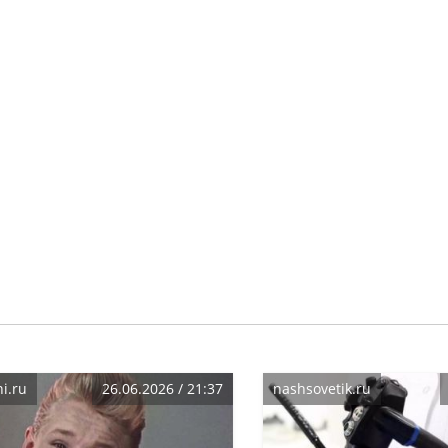
i.ru
26.06.2026 / 21:37
nashsovetik.ru