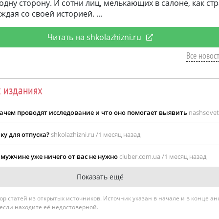
 одну сторону. И сотни лиц, мелькающих в салоне, как с
ждая со своей историей.
Читать на shkolazhizni.ru
Все новост
х изданиях
зачем проводят исследование и что оно помогает выявить
nashsoveti
ку для отпуска?
shkolazhizni.ru /
1 месяц назад
о мужчине уже ничего от вас не нужно
cluber.com.ua /
1 месяц назад
Показать ещё
гатор статей из открытых источников. Источник указан в начале и в конце а
 если находите её недостоверной.