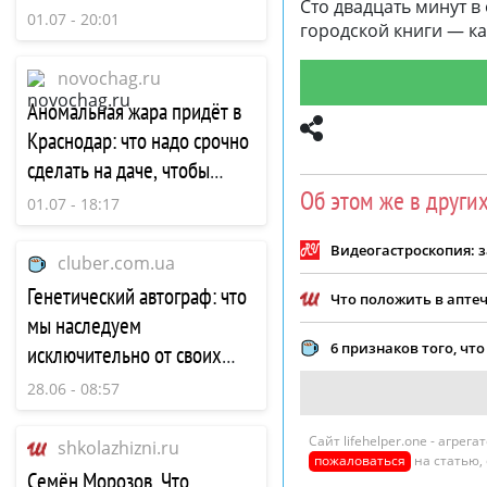
Сто двадцать минут в
01.07 - 20:01
городской книги — ка
novochag.ru
Аномальная жара придёт в
Краснодар: что надо срочно
сделать на даче, чтобы
Об этом же в други
урожай не сгорел
01.07 - 18:17
Видеогастроскопия: 
cluber.com.ua
Генетический автограф: что
Что положить в аптеч
мы наследуем
6 признаков того, чт
исключительно от своих
отцов
28.06 - 08:57
Сайт lifehelper.one - агре
shkolazhizni.ru
пожаловаться
на статью,
Семён Морозов. Что