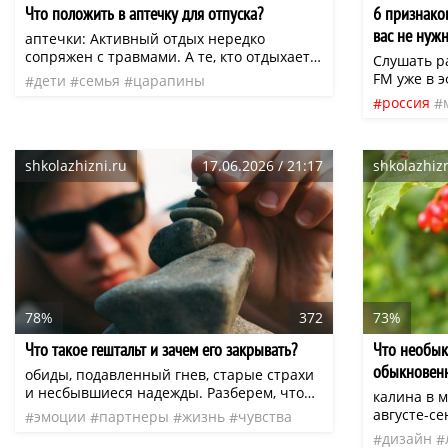
Что положить в аптечку для отпуска?
6 признаков
вас не нуж
аптечки: Активный отдых нередко
сопряжен с травмами. А те, кто отдыхает с
Слушать р
детьми, прекрасно знают, что ссадины и
FM уже в 
дети
семья
царапины
мелкие царапины у маленьких
вдохновен
россия
подготовка к отпуску
аптечка
нео
отдыхающих совсем не редкость.
Слушайте 
отношен
Предотвратить инфицирование поможет
cluber.fm 
антисептик.
нео
shkolazhizni.ru
17.06.2026 / 21:17
shkolazhizn
78%
372
73%
Что такое гештальт и зачем его закрывать?
Что необык
обыкновен
обиды, подавленный гнев, старые страхи
и несбывшиеся надежды. Разберем, что
калина в м
такое гештальт, почему так важно его
августе-с
эмоции
партнеры
жизнь
чувства
закрывать и как это сделать, чтобы
встречаетс
дизайн
гештальт
нео
наконец-то выдохнуть и начать жить