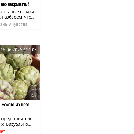
 его закрывать?
, старые страхи
 Разберем, что
так важно его
знь
чувства
ать, чтобы
 начать жить
гештальт»
 как
или «форма».
15.06.2026 / 21:05
457
 можно из него
 представитель
х. Визуально
ртополох. Однако
пет