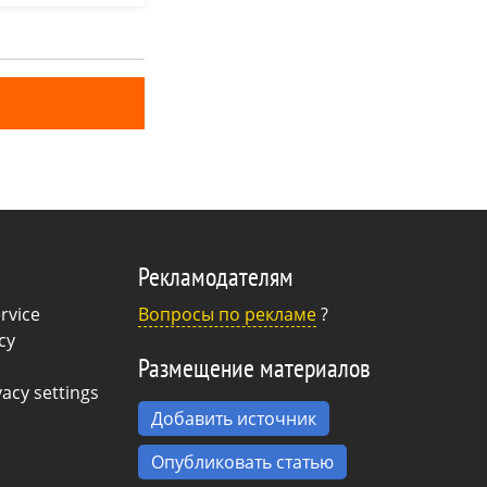
рупными
елебные свойства
синюю окраску.
катесы
Рекламодателям
rvice
Вопросы по рекламе
?
cy
Размещение материалов
acy settings
Добавить источник
Опубликовать статью