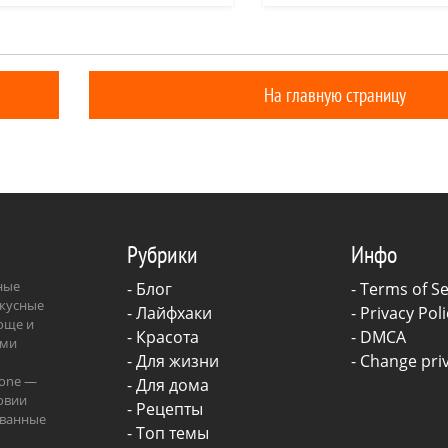
 и лиственных лесов. Калина
оно отличается более к
народная медицина
ц
пространена в европейской
соцветиями, имеющими 
полезные овощи
дели
овощные культуры
На главную страницу
Рубрики
Инфо
зные
-
Блог
-
Terms of Se
вкусные
-
Лайфхаки
-
Privacy Poli
роще и
-
Красота
-
DMCA
ыми
-
Для жизни
-
Change priv
.one —
-
Для дома
овии
-
Рецепты
ованные
- Топ темы
ава.