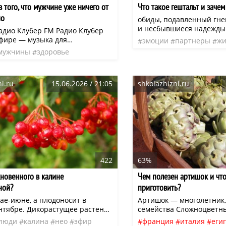
 того, что мужчине уже ничего от
Что такое гештальт и зачем
но
обиды, подавленный гнев
и несбывшиеся надежды.
адио Клубер FM Радио Клубер
такое гештальт, почему 
эфире — музыка для
эмоции
партнеры
жи
закрывать и как это сдел
ия, отдыха и повседневных дел.
мужчины
здоровье
гештальт
нео
наконец-то выдохнуть и
онлайн или в приложении:
ия
жизнь
маркер
чувства
полной жизнью. Слово «
(iOS и Android)
переводится с немецкого
«целостность», «образ» 
i.ru
15.06.2026 / 21:05
shkolazhizni.ru
422
63%
новенного в калине
Чем полезен артишок и что
ной?
приготовить?
ае-июне, а плодоносит в
Артишок — многолетник,
ентябре. Дикорастущее растение
семейства Сложноцветны
я, как правило, в подлеске
растение напоминает че
люди
калина
нео
эфир
франция
италия
еги