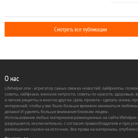
смешанных
полной жизнью. Слово «гештальт»
более рас
переводится с немецкого как
части.
«целостность», «образ» или «форма».
Смотреть все публикации
О нас
Lifehelper.one - агрегатор самых свежих новостей: лайфхелпы, поле
советы, лайфхаки, женские хитрости, советы по красоте, здоровью. 
и легкие рецепты и многое другое. Цель проекта - сделать жизнь п
интересней, чтобы у вас было больше времени заниматься любим
делами! И уделять больше внимания близким людям.
Использование любых материалов размещенных на сайте lifehelper
разрешается, исключительно, с согласия правообладателя и при усл
размещения ссылки на источник. Все права на материалы, опублик
на сайте, охраняются в соответствии с нормами международного пр