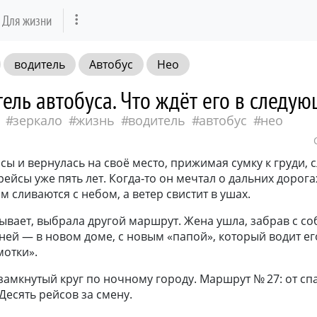
Для жизни
водитель
Автобус
Нео
ель автобуса. Что ждёт его в следу
зеркало
жизнь
водитель
автобус
нео
сы и вернулась на своё место, прижимая сумку к груди, 
йсы уже пять лет. Когда‑то он мечтал о дальних дорогах
м сливаются с небом, а ветер свистит в ушах.
бывает, выбрала другой маршрут. Жена ушла, забрав с со
 ней — в новом доме, с новым «папой», который водит ег
мотки».
замкнутый круг по ночному городу. Маршрут № 27: от с
Десять рейсов за смену.