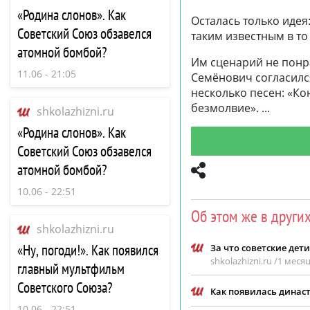
«Родина слонов». Как
Осталась только идея
Советский Союз обзавелся
таким известным в то
атомной бомбой?
Им сценарий не понр
11.06 - 21:05
Семёнович согласилс
несколько песен: «К
безмолвие».
shkolazhizni.ru
«Родина слонов». Как
Советский Союз обзавелся
атомной бомбой?
10.06 - 22:51
Об этом же в други
shkolazhizni.ru
«Ну, погоди!». Как появился
За что советские дет
shkolazhizni.ru /
1 месяц
главный мультфильм
Советского Союза?
Как появилась динас
10.06 - 22:51