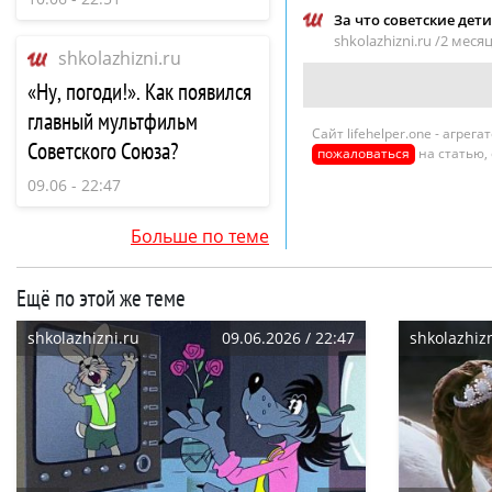
За что советские дет
shkolazhizni.ru /
2 месяц
shkolazhizni.ru
«Ну, погоди!». Как появился
главный мультфильм
Сайт lifehelper.one - агре
Советского Союза?
пожаловаться
на статью,
09.06 - 22:47
Больше по теме
Ещё по этой же теме
shkolazhizni.ru
09.06.2026 / 22:47
shkolazhizn