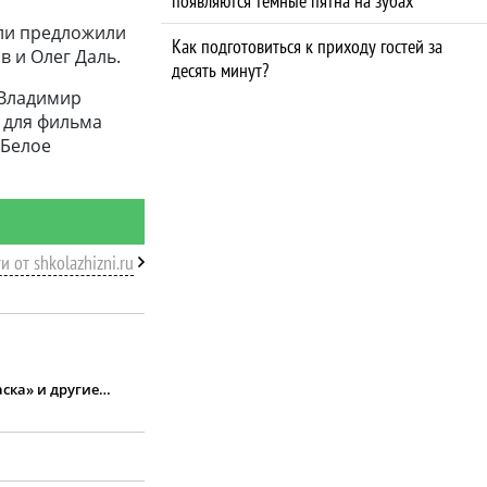
появляются темные пятна на зубах
оли предложили
Как подготовиться к приходу гостей за
в и Олег Даль.
десять минут?
 Владимир
 для фильма
«Белое
и от shkolazhizni.ru
аска» и другие…