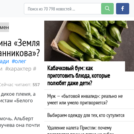
мен
Санникова
тина «Земля
анникова»?
ади
олег
Кабачковый бум: как
и
характер
приготовить блюда, которые
полюбят даже дети?
Сейчас читают:
557
 дикое племя, а
Муж — «бытовой инвалид»: реально не
истам «Белого
умеет или умело притворяется?
Выбираем одежду для тех, кто сутулится
омочь. Альберт
ручева она почти
Удаление налета Пристли: почему