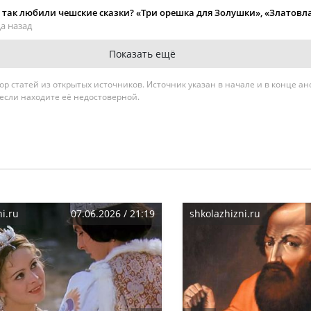
и так любили чешские сказки? «Три орешка для Золушки», «Златовл
а назад
Показать ещё
гатор статей из открытых источников. Источник указан в начале и в конце а
 если находите её недостоверной.
i.ru
07.06.2026 / 21:19
shkolazhizni.ru