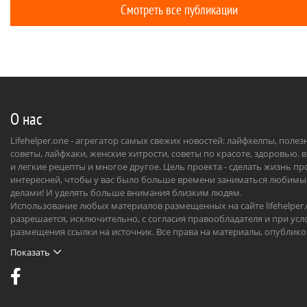
Смотреть все публикации
О нас
Lifehelper.one - агрегатор самых свежих новостей: лайфхелпы, поле
советы, лайфхаки, женские хитрости, советы по красоте, здоровью. 
и легкие рецепты и многое другое. Цель проекта - сделать жизнь п
интересней, чтобы у вас было больше времени заниматься любим
делами! И уделять больше внимания близким людям.
Использование любых материалов размещенных на сайте lifehelper
разрешается, исключительно, с согласия правообладателя и при усл
размещения ссылки на источник. Все права на материалы, опублик
на сайте, охраняются в соответствии с нормами международного пр
Показать