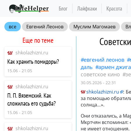
Блог
Лайфхаки
Красота
все
Евгений Леонов
Муслим Магомаев
Вл
Джигарханян
Марк Захаров
отношения
жи
Советски
Еще по теме
Нео
shkolazhizni.ru
евгений леонов
Как хранить помидоры?
даль
армен джиг
15.06 - 21:05
советское кино
з
30.05.2026 - 22:31
shkolazhizni.ru
shkolazhizni.ru
:
Бе
П. П. Вяземский. Как
за помощью обратили
сложилась его судьба?
солнца…».
15.06 - 21:05
Они отказались, а Ма
Мкртчян вспоминал: 
shkolazhizni.ru
не имеет отношения.