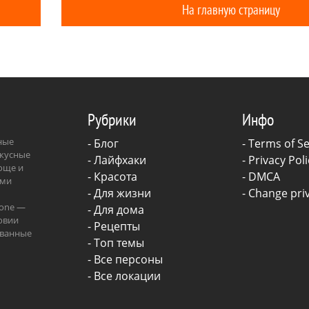
На главную страницу
ошибок? Главная причина
многие признаки нарцис
у самых обычных мужчин
нарцисса-мужчины, кот
только для нарциссов и 
бывает не так просто оп
Рубрики
Инфо
зные
-
Блог
-
Terms of Se
вкусные
-
Лайфхаки
-
Privacy Poli
роще и
-
Красота
-
DMCA
ыми
-
Для жизни
-
Change priv
.one —
-
Для дома
овии
-
Рецепты
ованные
- Топ темы
ава.
- Все персоны
- Все локации