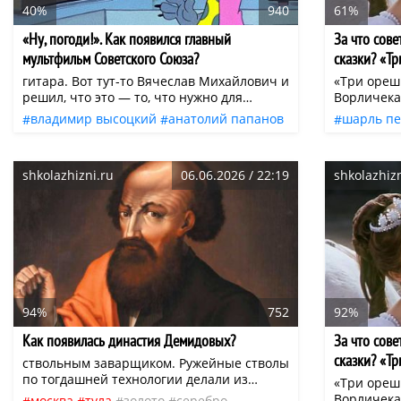
40%
940
61%
«Ну, погоди!». Как появился главный
За что сове
мультфильм Советского Союза?
сказки? «Т
«Златовлас
гитара. Вот тут-то Вячеслав Михайлович и
«Три ореш
решил, что это — то, что нужно для
Ворличека
создания образа. Сын Котёночкина,
работы че
владимир высоцкий
анатолий папанов
шарль п
Алексей, также вспоминал, что Волк
кинематог
ссср
новосибирск
дети
знаменитости
норвегия
получил черты одного из героев фильма
удивитель
союзмультфильм
американская
нео
сказки
д
1942 года «Котовский».
потрясаю
shkolazhizni.ru
06.06.2026 / 22:19
shkolazhizn
границе Ч
армянская
сказки пр
замке Мор
Швихова.
94%
752
92%
Как появилась династия Демидовых?
За что сове
сказки? «Т
ствольным заварщиком. Ружейные стволы
«Златовлас
по тогдашней технологии делали из
«Три ореш
листовой стали, ее сгибали в трубку, а
Ворличека
москва
тула
золото
серебро