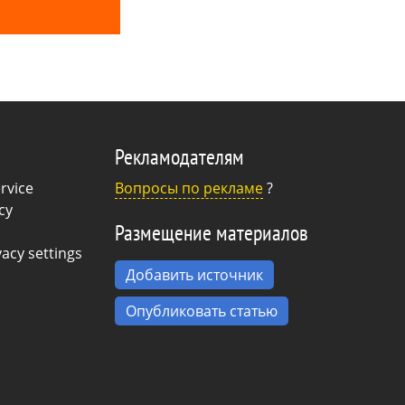
 в том, что
сов встречаются
. А те признаки
орые специфичны
психопатов,
ределить.
Рекламодателям
rvice
Вопросы по рекламе
?
cy
Размещение материалов
acy settings
Добавить источник
Опубликовать статью