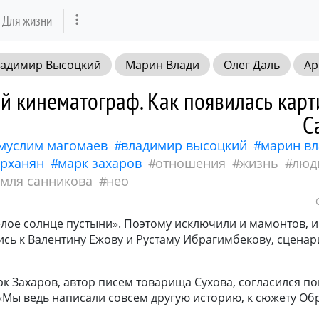
Для жизни
адимир Высоцкий
Марин Влади
Олег Даль
Ар
знь
люди
характер
советское кино
земля 
й кинематограф. Как появилась кар
С
муслим магомаев
владимир высоцкий
марин вл
арханян
марк захаров
отношения
жизнь
люд
емля санникова
нео
лое солнце пустыни». Поэтому исключили и мамонтов, и
сь к Валентину Ежову и Рустаму Ибрагимбекову, сценар
рк Захаров, автор писем товарища Сухова, согласился п
«Мы ведь написали совсем другую историю, к сюжету Об