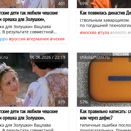
401
69%
тские дети так любили чешские
Как появилась династия Д
ри орешка для Золушки»,
ствольным заварщиком.
ка» и другие…
по тогдашней технологи
ка для Золушки» Вацлава
листовой стали, ее сгибал
. В результате совместной
москва
тула
золото
потом сваривали края 
шских и немецких
ерро
россия
германия
чехия
династия
промышленн
кузнечной сварки. Ство
рафистов получилась
фильмы
искусство
кино
английская
нео
фактически, делал в огн
но красивая история на фоне
оружии того времени сам
етский кинематограф
щих пейзажей Шумавы на
него зависело, будут руж
i.ru
06.06.2026 / 22:19
shkolazhizni.ru
ехии и Баварии. Действие
их разорвет при выстрел
оисходит в настоящих замках —
ицбург и замке чешского
879
57%
тские дети так любили чешские
Как правильно написать: с
ри орешка для Золушки»,
или через дефис?
ка» и другие…
ка для Золушки» Вацлава
типичные ошибки посло
. В результате совместной
прилагательных. Почему