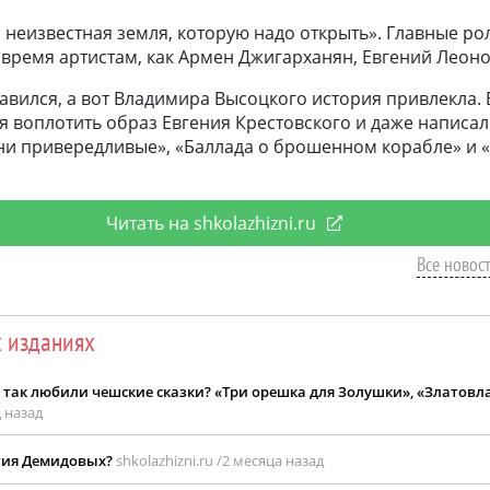
: неизвестная земля, которую надо открыть». Главные р
 время артистам, как Армен Джигарханян, Евгений Леоно
авился, а вот Владимира Высоцкого история привлекла.
я воплотить образ Евгения Крестовского и даже написал
они привередливые», «Баллада о брошенном корабле» и 
Читать на shkolazhizni.ru
Все новост
х изданиях
и так любили чешские сказки? «Три орешка для Золушки», «Златовл
 назад
тия Демидовых?
shkolazhizni.ru /
2 месяца назад