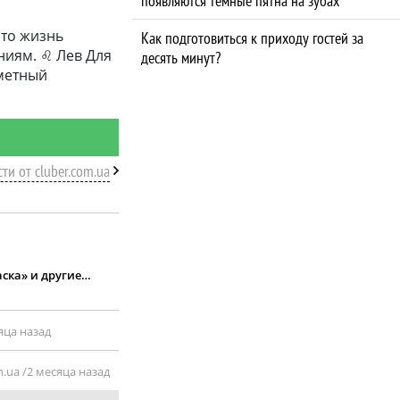
появляются темные пятна на зубах
что жизнь
Как подготовиться к приходу гостей за
ниям. ♌ Лев Для
десять минут?
аметный
ти от cluber.com.ua
аска» и другие…
яца назад
.ua /
2 месяца назад