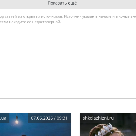
Показать ещё
гатор статей из открытых источников. Источник указан в начале и в конце а
 если находите её недостоверной.
.ua
07.06.2026 / 09:31
shkolazhizni.ru