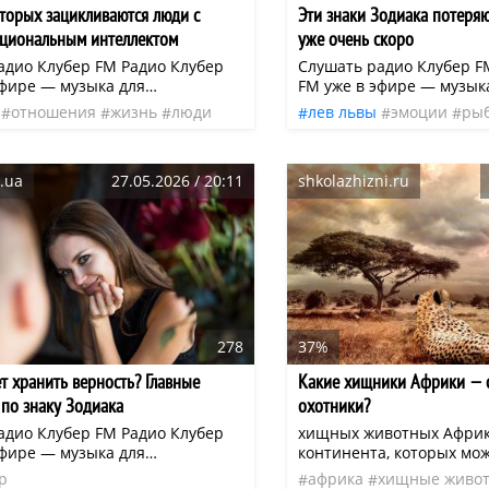
оторых зацикливаются люди с
Эти знаки Зодиака потеряю
циональным интеллектом
уже очень скоро
адио Клубер FM Радио Клубер
Слушать радио Клубер F
эфире — музыка для
FM уже в эфире — музык
ия, отдыха и повседневных дел.
вдохновения, отдыха и п
отношения
жизнь
люди
лев львы
эмоции
ры
онлайн или в приложении:
Слушайте онлайн или в 
контакт
нео
любовь
чувства
нео
(iOS и Android)
cluber.fm (iOS и Android)
.ua
27.05.2026 / 20:11
shkolazhizni.ru
278
37%
т хранить верность? Главные
Какие хищники Африки — 
по знаку Зодиака
охотники?
адио Клубер FM Радио Клубер
хищных животных Африк
эфире — музыка для
континента, которых мо
ия, отдыха и повседневных дел.
самыми успешными. 1. П
р
африка
хищные живо