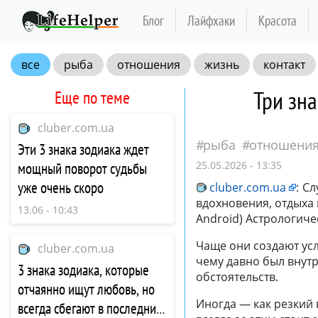
Блог
Лайфхаки
Красота
все
рыба
отношения
жизнь
контакт
Три зна
Еще по теме
cluber.com.ua
рыба
отношени
Эти 3 знака зодиака ждет
25.05.2026 - 13:35
мощный поворот судьбы
уже очень скоро
cluber.com.ua
:
Сл
вдохновения, отдыха 
13.06 - 10:43
Android) Астрологиче
Чаще они создают усл
cluber.com.ua
чему давно был внут
3 знака зодиака, которые
обстоятельств.
отчаянно ищут любовь, но
Иногда — как резкий
всегда сбегают в последний