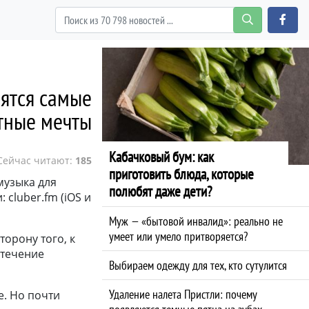
нятся самые
тные мечты
Кабачковый бум: как
Сейчас читают:
185
приготовить блюда, которые
музыка для
полюбят даже дети?
cluber.fm (iOS и
Муж — «бытовой инвалид»: реально не
умеет или умело притворяется?
торону того, к
стечение
Выбираем одежду для тех, кто сутулится
Удаление налета Пристли: почему
е. Но почти