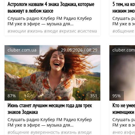
Астрологи назвали 4 знака Зодиака, которые
5 тем, на к
выживут в любом хаосе
низким эмо
Слушать радио Клубер FM Радио Клубер
Слушать р
FM уже в эфире — музыка для
FM уже в 
вдохновения, отдыха и повседневных дел.
вдохновен
эмоции
жизнь
люди
кризис
система
общение
Слушайте онлайн или в приложении:
Слушайте 
нео
эфир
чувства
cluber.fm (iOS и Android)
cluber.fm 
cluber.com.ua
29.05.2026 / 08:29
cluber.com
87%
351
95%
Июнь станет лучшим месяцем года для трех
Кто не умее
знаков Зодиака
изменщики 
Слушать радио Клубер FM Радио Клубер
Слушать р
FM уже в эфире — музыка для
FM уже в 
вдохновения, отдыха и повседневных дел.
вдохновен
общение
уверенность
жизнь
люди
нео
эфи