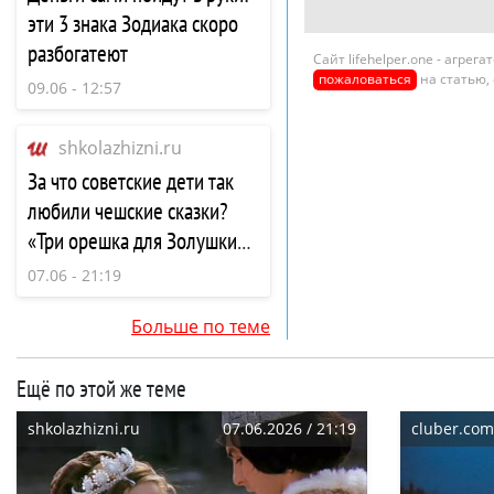
эти 3 знака Зодиака скоро
разбогатеют
Сайт lifehelper.one - агре
пожаловаться
на статью,
09.06 - 12:57
shkolazhizni.ru
За что советские дети так
любили чешские сказки?
«Три орешка для Золушки»,
«Златовласка» и другие…
07.06 - 21:19
Больше по теме
Ещё по этой же теме
shkolazhizni.ru
07.06.2026 / 21:19
cluber.com