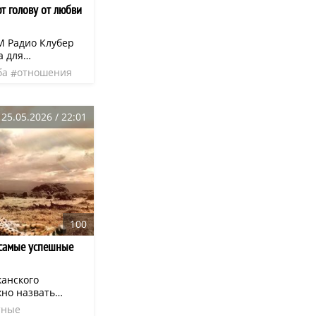
т голову от любви
M Радио Клубер
а для
овседневных дел.
ба
отношения
приложении:
эфир
25.05.2026 / 22:01
100
самые успешные
анского
жно назвать
ятое место
тные