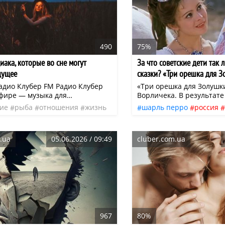
490
75%
иака, которые во сне могут
За что советские дети так
дущее
сказки? «Три орешка для З
«Златовласка» и другие…
адио Клубер FM Радио Клубер
«Три орешка для Золушк
эфире — музыка для
Ворличека. В результате
ия, отдыха и повседневных дел.
работы чешских и немец
ие
рыба
отношения
жизнь
шарль перро
россия
онлайн или в приложении:
кинематографистов пол
ео
эфир
норвегия
фильмы
ис
(iOS и Android)
удивительно красивая и
сказки
детский кинем
потрясающих пейзажей
.ua
05.06.2026 / 09:49
cluber.com.ua
границе Чехии и Бавари
сказки происходит в на
замке Морицбург и замк
Швихова.
967
80%