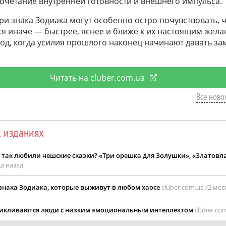
 сочетание внутренней готовности и внешнего импульса.
и знака Зодиака могут особенно остро почувствовать, 
я иначе — быстрее, яснее и ближе к их настоящим жела
иод, когда усилия прошлого наконец начинают давать з
Читать на cluber.com.ua
Все новос
х изданиях
и так любили чешские сказки? «Три орешка для Золушки», «Златовл
а назад
 знака Зодиака, которые выживут в любом хаосе
cluber.com.ua /
2 мес
ацикливаются люди с низким эмоциональным интеллектом
cluber.com