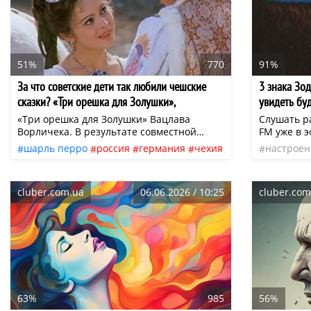
51%
770
91%
За что советские дети так любили чешские
3 знака Зод
сказки? «Три орешка для Золушки»,
увидеть бу
«Златовласка» и другие…
«Три орешка для Золушки» Вацлава
Слушать р
Ворличека. В результате совместной
FM уже в 
работы чешских и немецких
вдохновен
шарль перро
россия
германия
чехия
настроен
кинематографистов получилась
Слушайте 
норвегия
фильмы
искусство
кино
люди
н
удивительно красивая история на фоне
cluber.fm 
сказки
детский кинематограф
потрясающих пейзажей Шумавы на
cluber.com.ua
06.06.2026 / 10:25
cluber.com
границе Чехии и Баварии. Действие
сказки происходит в настоящих замках —
замке Морицбург и замке чешского
Швихова.
63%
985
56%