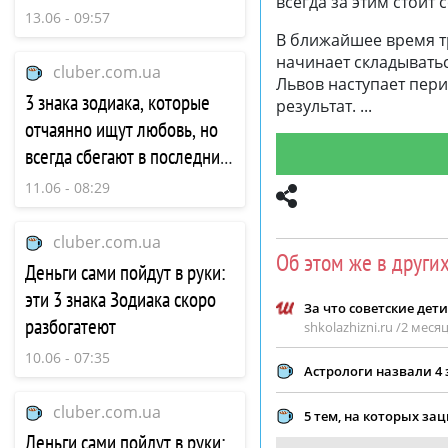
всегда за этим стоит
момент
13.06 - 09:57
В ближайшее время тр
начинает складыватьс
cluber.com.ua
Львов наступает пер
3 знака зодиака, которые
результат.
отчаянно ищут любовь, но
всегда сбегают в последний
момент
11.06 - 08:29
cluber.com.ua
Об этом же в други
Деньги сами пойдут в руки:
эти 3 знака Зодиака скоро
За что советские дет
разбогатеют
shkolazhizni.ru /
2 месяц
10.06 - 07:35
Астрологи назвали 4
cluber.com.ua
5 тем, на которых з
Деньги сами пойдут в руки: