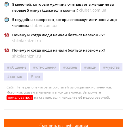
8 мелочей, которые мужчина считывает в женщине за
cluber.com.ua
первые 5 минут (даже если молчит)
5 неудобных вопросов, которые покажут истинное лицо
cluber.com.ua
человека
Почему и когда люди начали бояться насекомых?
shkolazhizni.ru
Почему и когда люди начали бояться насекомых?
shkolazhizni.ru
общение
отношения
жизнь
люди
чувства
контакт
нео
Сайт lifehelper.one - агрегатор статей из открытых источников.
Источник указан в начале и в конце анонса. Вы можете
пожаловаться
на статью, если находите её недостоверной.
Смотреть все публикации