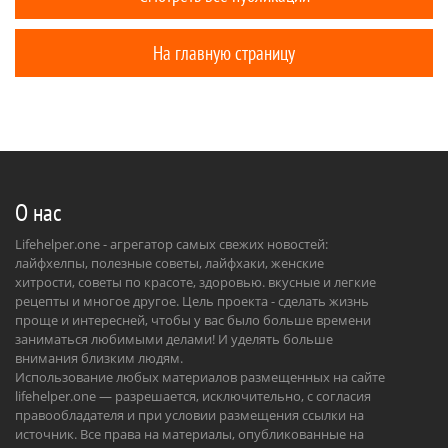
На главную страницу
О нас
Lifehelper.one - агрегатор самых свежих новостей:
лайфхелпы, полезные советы, лайфхаки, женские
хитрости, советы по красоте, здоровью. вкусные и легкие
рецепты и многое другое. Цель проекта - сделать жизнь
проще и интересней, чтобы у вас было больше времени
заниматься любимыми делами! И уделять больше
внимания близким людям.
Использование любых материалов размещенных на сайте
lifehelper.one — разрешается, исключительно, с согласия
правообладателя и при условии размещения ссылки на
источник. Все права на материалы, опубликованные на