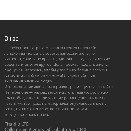
О нас
Lifehelper.one - агрегатор самых свежих новостей:
лайфхелпы, полезные советы, лайфхаки, женские
хитрости, советы по красоте, здоровью. вкусные и легкие
рецепты и многое другое. Цель проекта - сделать жизнь
проще и интересней, чтобы у вас было больше времени
заниматься любимыми делами! И уделять больше
внимания близким людям.
Использование любых материалов размещенных на сайте
lifehelper.one — разрешается, исключительно, с согласия
правообладателя и при условии размещения ссылки на
источник. Все права на материалы, опубликованные на
сайте, охраняются в соответствии с нормами
международного права.