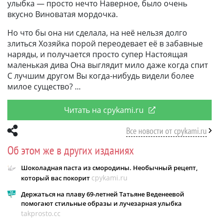
улыбка — просто нечто Наверное, было очень
вкусно Виноватая мордочка.
Но что бы она ни сделала, на неё нельзя долго
злиться Хозяйка порой переодевает её в забавные
наряды, и получается просто супер Настоящая
маленькая дива Она выглядит мило даже когда спит
С лучшим другом Вы когда-нибудь видели более
милое существо?
Читать на cpykami.ru
Все новости от cpykami.ru
Об этом же в других изданиях
Шоколадная паста из смородины. Необычный рецепт,
cpykami.ru
который вас покорит
Держаться на плаву 69-летней Татьяне Веденеевой
помогают стильные образы и лучезарная улыбка
takprosto.cc