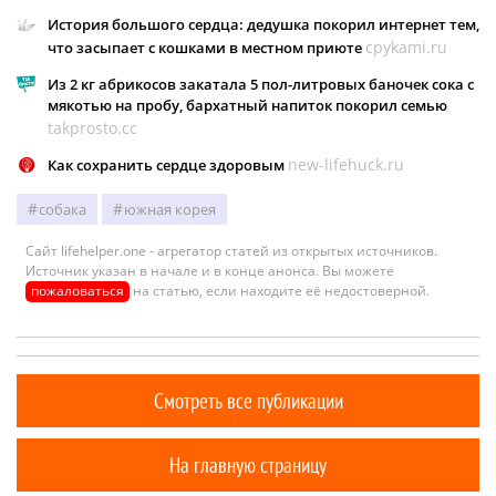
История большого сердца: дедушка покорил интернет тем,
cpykami.ru
что засыпает с кошками в местном приюте
Из 2 кг абрикосов закатала 5 пол-литровых баночек сока с
мякотью на пробу, бархатный напиток покорил семью
takprosto.cc
new-lifehuck.ru
Как сохранить сердце здоровым
собака
южная корея
Сайт lifehelper.one - агрегатор статей из открытых источников.
Источник указан в начале и в конце анонса. Вы можете
пожаловаться
на статью, если находите её недостоверной.
Смотреть все публикации
На главную страницу