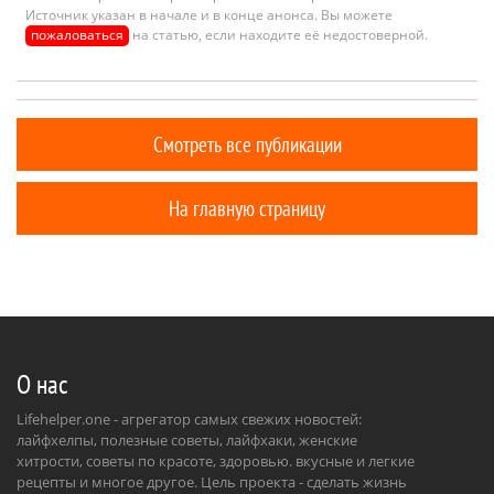
Источник указан в начале и в конце анонса. Вы можете
пожаловаться
на статью, если находите её недостоверной.
Смотреть все публикации
На главную страницу
О нас
Lifehelper.one - агрегатор самых свежих новостей:
лайфхелпы, полезные советы, лайфхаки, женские
хитрости, советы по красоте, здоровью. вкусные и легкие
рецепты и многое другое. Цель проекта - сделать жизнь