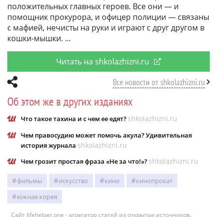
положительных главных героев. Все они — и
помощник прокурора, и офицер полиции — связаны
с мафией, нечисты на руки и играют с друг другом в
кошки-мышки.
Читать на shkolazhizni.ru
Все новости от shkolazhizni.ru
Об этом же в других изданиях
shkolazhizni.ru
Что такое тахина и с чем ее едят?
Чем правосудию может помочь акула? Удивительная
shkolazhizni.ru
история журнала
shkolazhizni.ru
Чем грозит простая фраза «Не за что!»?
фильмы
искусство
кино
кинопрокат
южная корея
Сайт lifehelper.one - агрегатор статей из открытых источников.