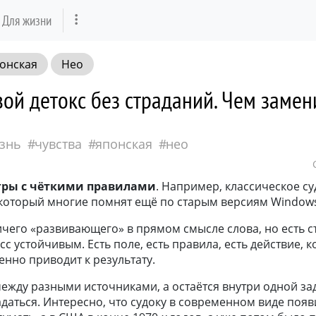
Для жизни
онская
Нео
ой детокс без страданий. Чем замен
знь
чувства
японская
нео
гры
с чёткими правилами
. Например, классическое су
который многие помнят ещё по старым версиям Window
ничего «развивающего» в прямом смысле слова, но есть с
с устойчивым. Есть поле, есть правила, есть действие, 
енно приводит к результату.
ежду разными источниками, а остаётся внутри одной зад
адаться. Интересно, что судоку в современном виде появ