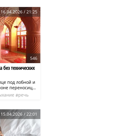
й и не очень
16.04.2026 / 21:25
546
а без технических
ице под лобной и
йоне переносицы
зонатор. Эту
ыхание
речь
ают «маской
пражнения
звуки
о она
ьными масками.
15.04.2026 / 22:01