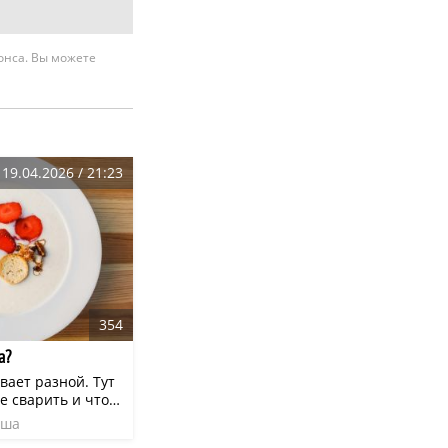
нонса. Вы можете
19.04.2026 / 21:23
354
а?
вает разной. Тут
ее сварить и что
подать к столу. Но
аша
кажу, что многим
пшеница