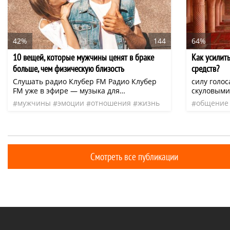
42%
144
64%
10 вещей, которые мужчины ценят в браке
Как усилить
больше, чем физическую близость
средств?
Слушать радио Клубер FM Радио Клубер
силу голос
FM уже в эфире — музыка для
скуловыми
вдохновения, отдыха и повседневных дел.
расположе
мужчины
эмоции
отношения
жизнь
общение
Слушайте онлайн или в приложении:
область з
чувства
страсть
нео
голос
д
cluber.fm (iOS и Android)
лица», по
прикрывае
Смотреть все публикации