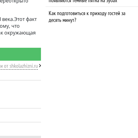
появляются темные пятна на зубах
 переоткрыто
Как подготовиться к приходу гостей за
 века.Этот факт
десять минут?
ому, что
как окружающая
и от shkolazhizni.ru