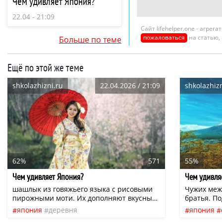
Чем удивляет Япония?
22.04 - 21:09
Сайт lifehelper.one - агре
пожаловаться
на статью,
Больше по теме
Ещё по этой же теме
shkolazhizni.ru
22.04.2026 / 21:09
shkolazhizn
62%
571
55%
Чем удивляет Япония?
Чем удивля
шашлык из говяжьего языка с рисовыми
Чужих меж 
пирожными моти. Их дополняют вкусным
братья. По
саке и говядиной хида. На любителя —
(Исса)Пра
япония
деревня
япония
можно буквально объесться раменом, это
Японии на
общение