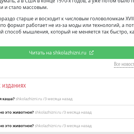
думать, а в США в конце 1970-х годов, а уже потом было
и и стало массовым.
ораздо старше и восходит к числовым головоломкам XVIII
то формат работает не из-за моды или технологий, а пот
ый способ мышления, который не меняется так быстро, 
Читать на shkolazhizni.ru
Все новост
х изданиях
я каша?
shkolazhizni.ru /
3 месяца назад
но это животное?
shkolazhizni.ru /
3 месяца назад
но это животное?
shkolazhizni.ru /
3 месяца назад