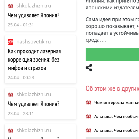
Японии, как принято 
shkolazhizni.ru
японскими издателям
Чем удивляет Япония?
Сама идея при этом г
25.04 - 01:31
хорошо показывает, ч
попадает в устойчив
среда.
nashsovetik.ru
Как проходит лазерная
коррекция зрения: без
мифов и страхов
24.04 - 00:23
Об этом же в други
shkolazhizni.ru
Чем удивляет Япония?
Чем интересна манна
23.04 - 23:11
Альпака. Чем необыч
shkolazhizni.ru
Альпака. Чем необыч