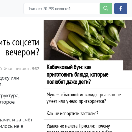
ить соцсети
вечером?
Кабачковый бум: как
Сейчас читают:
967
приготовить блюда, которые
доку или
полюбят даже дети?
s.
Муж — «бытовой инвалид»: реально не
труктура,
умеет или умело притворяется?
которое
Как не испортить застолье?
ачи, и за счёт
Удаление налета Пристли: почему
илось не в