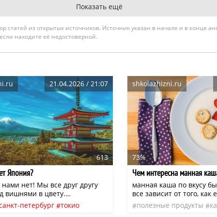
Показать ещё
гатор статей из открытых источников. Источник указан в начале и в конце а
 если находите её недостоверной.
i.ru
21.04.2026 / 21:07
shkolazhizni.ru
613
73%
ет Япония?
Чем интересна манная каш
нами нет! Мы все друг другу
манная каша по вкусу бы
д вишнями в цвету.
все зависит от того, как 
здник любования сакурой в
добавить перед тем, как 
санкт-петербург
токио
полезные продукты
к
зывается Ханами.
вряд ли ошибусь, если с
ковер
жизнь
токен
манная каша
крупы