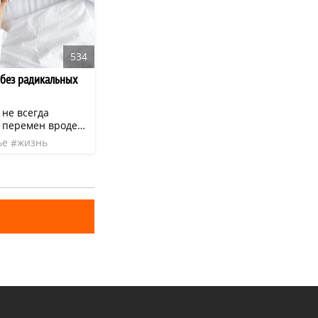
534
 без радикальных
 не всегда
 перемен вроде
зни или
ье
жизнь
 На практике
ботают
е изменения,
рмируют
омфортную среду