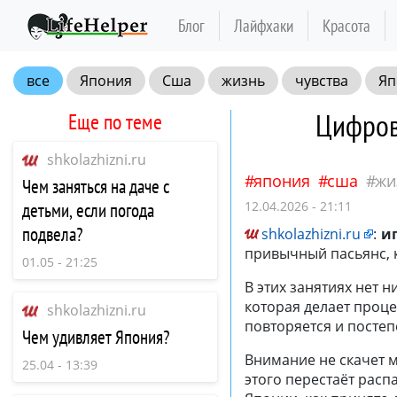
Блог
Лайфхаки
Красота
все
Япония
Сша
жизнь
чувства
Яп
Цифров
Еще по теме
shkolazhizni.ru
япония
сша
жи
Чем заняться на даче с
12.04.2026 - 21:11
детьми, если погода
подвела?
shkolazhizni.ru
:
и
привычный пасьянс, 
01.05 - 21:25
В этих занятиях нет 
которая делает процес
shkolazhizni.ru
повторяется и постеп
Чем удивляет Япония?
Внимание не скачет м
25.04 - 13:39
этого перестаёт расп