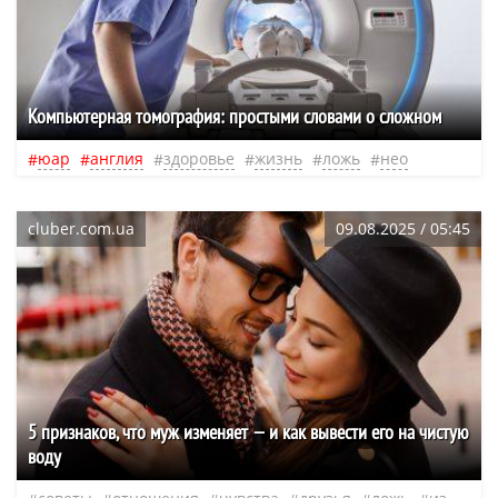
Компьютерная томография: простыми словами о сложном
юар
англия
здоровье
жизнь
ложь
нео
cluber.com.ua
09.08.2025 / 05:45
5 признаков, что муж изменяет — и как вывести его на чистую
воду