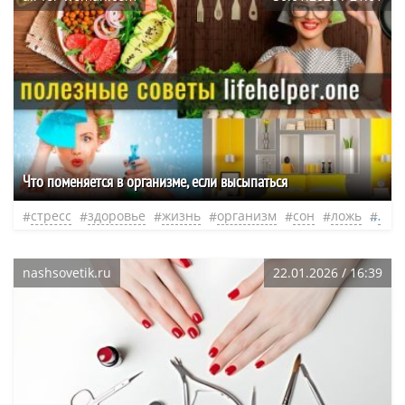
Что поменяется в организме, если высыпаться
стресс
здоровье
жизнь
организм
сон
ложь
нео
nashsovetik.ru
22.01.2026 / 16:39