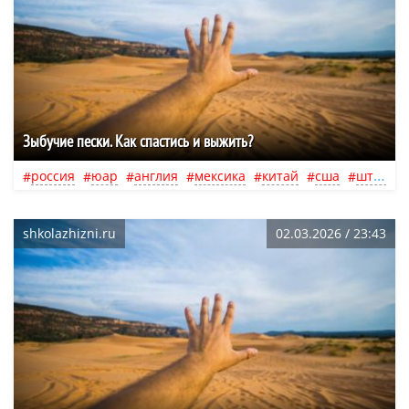
Зыбучие пески. Как спастись и выжить?
россия
юар
англия
мексика
китай
сша
штат аляска
shkolazhizni.ru
02.03.2026 / 23:43