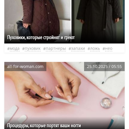
Пуховики, которые стройнят и греют
мода
пуховик
партнеры
запахи
ложь
нео
all-for-woman.com
25.10.2025 / 05:55
Процедуры, которые портят ваши ногти