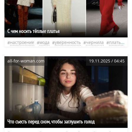
С чем носить тёплые платья
настроение
мода
уверенность
чернила
платье
л
all-for-woman.com
19.11.2025 / 04:45
Что съесть перед сном, чтобы заглушить голод