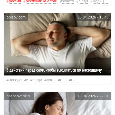
россия
республика алтай
золото
люди
медицина
polsov.com
30.04.2026 / 13:43
​5 действий перед сном, чтобы высыпаться по-настоящему
поведение
люди
ложь
нео
наст
nashsovetik.ru
15.04.2026 / 22:01