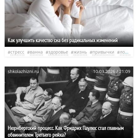
Как улучшить качество сна без радикальных изменений
стресс
ванна
здоровье
жизнь
привычки
ложь
shkolazhizni.ru
10.03.2026 / 21:09
Нюрнбергский процесс. Как Фридрих Паулюс стал главным
обвинителем Третьего рейха?