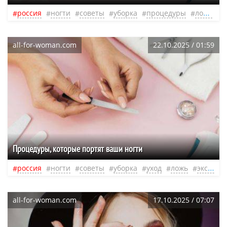
россия
ногти
советы
уборка
процедуры
ложь
э
all-for-woman.com
22.10.2025 / 01:59
Процедуры, которые портят ваши ногти
россия
ногти
советы
уборка
уход
ложь
эксперт
all-for-woman.com
17.10.2025 / 07:07