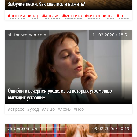
Зыбучие пески. Как спастись и выжить?
россия
юар
англия
мексика
китай
сша
штат аляска
all-for-woman.com
11.02.2026 / 18:51
Ошибки в вечернем уходе, из-за которых утром лицо
выглядит уставшим
стресс
уход
лицо
ложь
нео
cluber.com.ua
09.02.2026 / 20:19