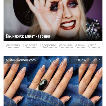
Как макияж влияет на зрение
макияж
красота
здоровье
зрение
ложь
эксперт
all-for-woman.com
03.10.2025 / 04:57