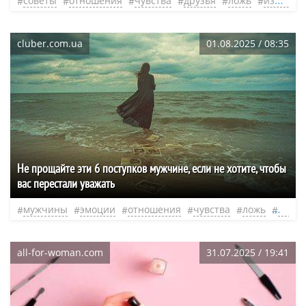
советы
отношения
чувства
друзья
ложь
измена
cluber.com.ua
01.08.2025 / 08:35
Не прощайте эти 6 поступков мужчине, если не хотите, чтобы
вас перестали уважать
мужчины
эмоции
отношения
чувства
ложь
наси
all-for-woman.com
31.07.2025 / 19:41