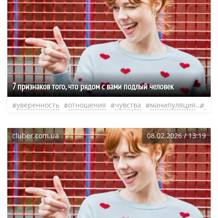
7 признаков того, что рядом с вами подлый человек
уверенность
отношения
чувства
манипуляция
лож
cluber.com.ua
08.02.2026 / 13:19