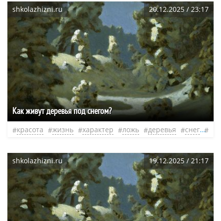
shkolazhizni.ru
20.12.2025 / 23:17
Как живут деревья под снегом?
красота
жизнь
характер
ложь
деревья
снег
нео
shkolazhizni.ru
19.12.2025 / 21:17