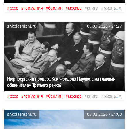
ссср
германия
берлин
москва
книги
жизнь
лож
shkolazhizni.ru
09.03.2026 / 21:27
Нюрнбергский процесс. Как Фридрих Паулюс стал главным
обвинителем Третьего рейха?
ссср
германия
берлин
москва
книги
жизнь
лож
shkolazhizni.ru
03.03.2026 / 21:03