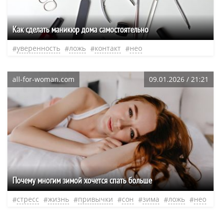
Как сделать маникюр дома самостоятельно
уверенность
ложь
контакт
нео
all-for-woman.com
09.01.2026 / 21:21
Почему многим зимой хочется спать больше
стресс
жизнь
привычки
сон
зима
ложь
нео