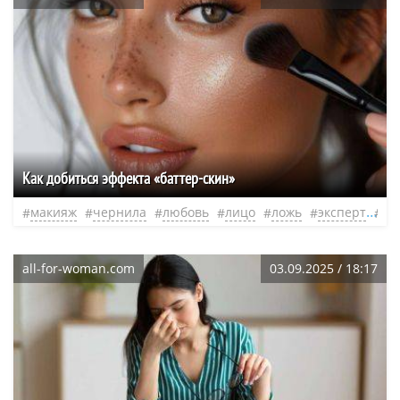
Как добиться эффекта «баттер-скин»
макияж
чернила
любовь
лицо
ложь
эксперт
не
all-for-woman.com
03.09.2025 / 18:17