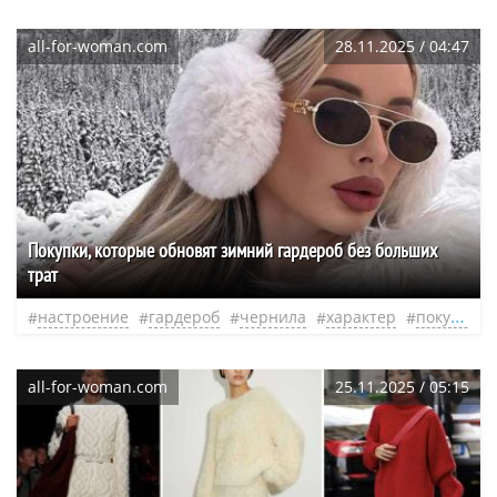
all-for-woman.com
28.11.2025 / 04:47
Покупки, которые обновят зимний гардероб без больших
трат
настроение
гардероб
чернила
характер
покупки
all-for-woman.com
25.11.2025 / 05:15