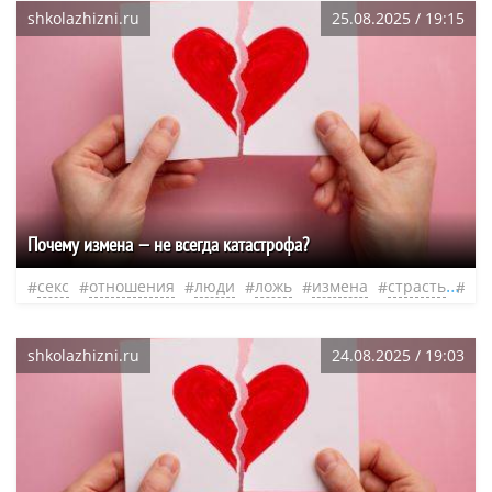
shkolazhizni.ru
25.08.2025 / 19:15
Почему измена — не всегда катастрофа?
секс
отношения
люди
ложь
измена
страсть
не
shkolazhizni.ru
24.08.2025 / 19:03