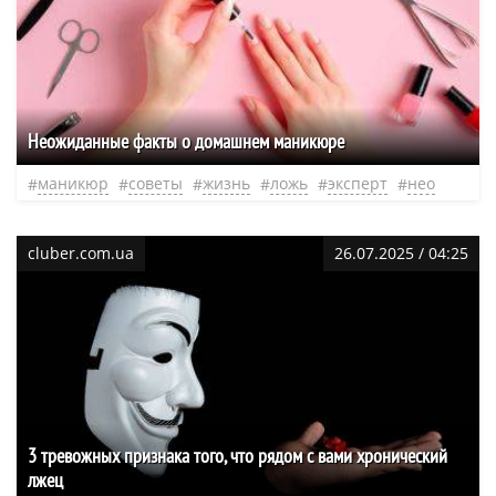
Неожиданные факты о домашнем маникюре
маникюр
советы
жизнь
ложь
эксперт
нео
cluber.com.ua
26.07.2025 / 04:25
3 тревожных признака того, что рядом с вами хронический
лжец