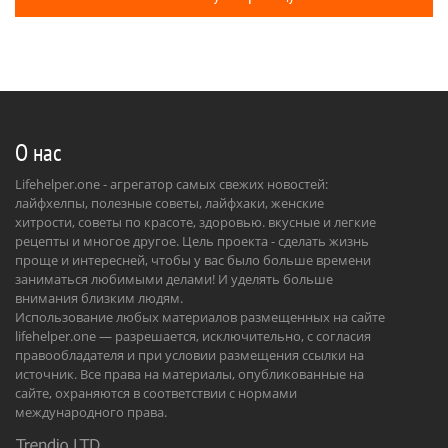
О нас
Lifehelper.one - агрегатор самых свежих новостей:
лайфхелпы, полезные советы, лайфхаки, женские
хитрости, советы по красоте, здоровью. вкусные и легкие
рецепты и многое другое. Цель проекта - сделать жизнь
проще и интересней, чтобы у вас было больше времени
заниматься любимыми делами! И уделять больше
внимания близким людям.
Использование любых материалов размещенных на сайте
lifehelper.one — разрешается, исключительно, с согласия
правообладателя и при условии размещения ссылки на
источник. Все права на материалы, опубликованные на
сайте, охраняются в соответствии с нормами
международного права.