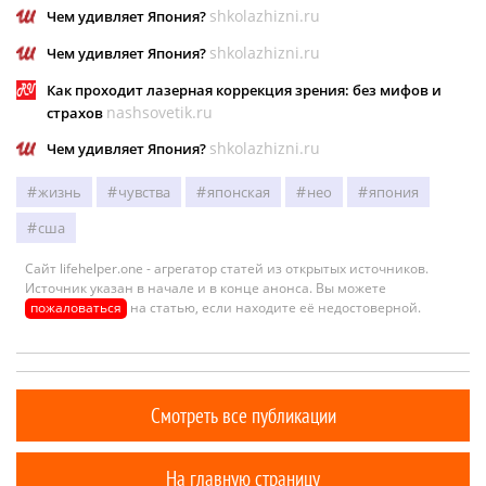
shkolazhizni.ru
Чем удивляет Япония?
shkolazhizni.ru
Чем удивляет Япония?
Как проходит лазерная коррекция зрения: без мифов и
nashsovetik.ru
страхов
shkolazhizni.ru
Чем удивляет Япония?
жизнь
чувства
японская
нео
япония
сша
Сайт lifehelper.one - агрегатор статей из открытых источников.
Источник указан в начале и в конце анонса. Вы можете
пожаловаться
на статью, если находите её недостоверной.
Смотреть все публикации
На главную страницу