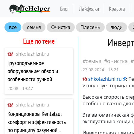
Блог
Лайфхаки
Красота
все
семья
Очистка
Плесень
люди
Инверт
Еще по теме
shkolazhizni.ru
семья
очистка
Грузоподъемное
27.08.2024 - 15:21
оборудование: обзор и
особенности ручной
shkolazhizni.ru
:
Те
использует отрицате
шестеренной тали
20.08 - 19:47
Высокая скорость ст
особенно важно для с
shkolazhizni.ru
Кондиционеры Kentatsu:
Эта автоматическая ф
комфорт и эффективность
эксплуатацию кондиц
по принципу разумной
Инверторная сплит-си