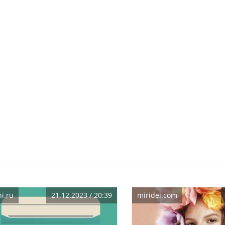
i.ru
21.12.2023 / 20:39
miridei.com