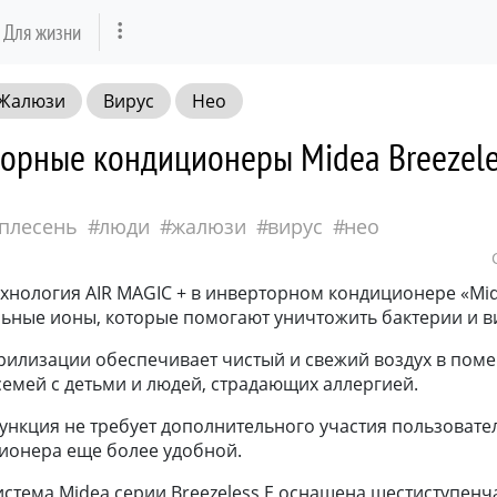
Для жизни
Жалюзи
Вирус
Нео
орные кондиционеры Midea Breezeles
плесень
люди
жалюзи
вирус
нео
хнология AIR MAGIC + в инверторном кондиционере «Mi
льные ионы, которые помогают уничтожить бактерии и в
ерилизации обеспечивает чистый и свежий воздух в пом
емей с детьми и людей, страдающих аллергией.
ункция не требует дополнительного участия пользовател
ионера еще более удобной.
стема Midea серии Breezeless E оснащена шестиступенч