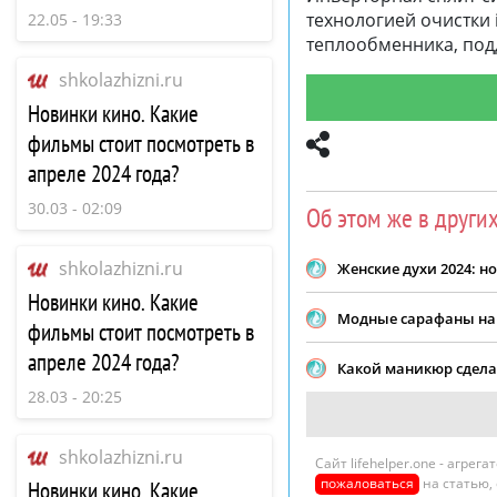
достаточности
технологией очистки 
22.05 - 19:33
теплообменника, под
shkolazhizni.ru
Новинки кино. Какие
фильмы стоит посмотреть в
апреле 2024 года?
30.03 - 02:09
Об этом же в други
shkolazhizni.ru
Женские духи 2024: н
Новинки кино. Какие
Модные сарафаны на 
фильмы стоит посмотреть в
апреле 2024 года?
Какой маникюр сдела
28.03 - 20:25
shkolazhizni.ru
Сайт lifehelper.one - агре
пожаловаться
на статью,
Новинки кино. Какие