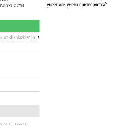
умеет или умело притворяется?
оверхности
и от shkolazhizni.ru
нонса. Вы можете