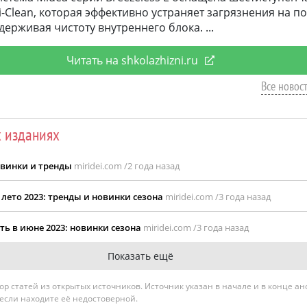
i-Clean, которая эффективно устраняет загрязнения на п
держивая чистоту внутреннего блока.
Читать на shkolazhizni.ru
Все новост
х изданиях
овинки и тренды
miridei.com /
2 года назад
лето 2023: тренды и новинки сезона
miridei.com /
3 года назад
ть в июне 2023: новинки сезона
miridei.com /
3 года назад
Показать ещё
гатор статей из открытых источников. Источник указан в начале и в конце а
 если находите её недостоверной.