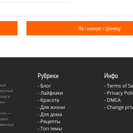
сном лагере происходит
граф
2020
только ленивый, сейчас 
— пропадают четверо
отзывы о телефоне.
в.
На главную страницу
Рубрики
Инфо
зные
-
Блог
-
Terms of Se
вкусные
-
Лайфхаки
-
Privacy Poli
роще и
-
Красота
-
DMCA
ыми
-
Для жизни
-
Change priv
.one —
-
Для дома
овии
-
Рецепты
ованные
- Топ темы
ава.