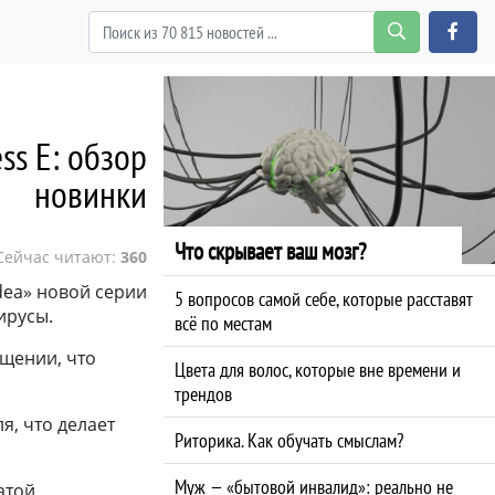
s E: обзор
новинки
Что скрывает ваш мозг?
Сейчас читают:
360
dea» новой серии
5 вопросов самой себе, которые расставят
ирусы.
всё по местам
ещении, что
Цвета для волос, которые вне времени и
трендов
я, что делает
Риторика. Как обучать смыслам?
Муж — «бытовой инвалид»: реально не
атой