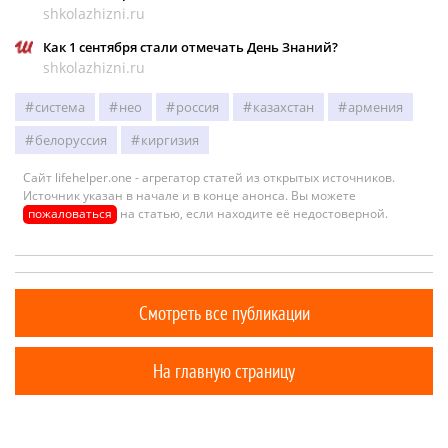
shkolazhizni.ru
Как 1 сентября стали отмечать День Знаний?
shkolazhizni.ru
система
нео
россия
казахстан
армения
белоруссия
киргизия
Сайт lifehelper.one - агрегатор статей из открытых источников.
Источник указан в начале и в конце анонса. Вы можете
пожаловаться
на статью, если находите её недостоверной.
Смотреть все публикации
На главную страницу