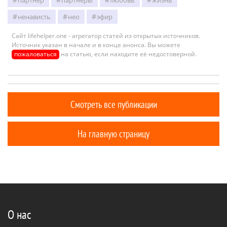
ненависть
нео
эфир
Сайт lifehelper.one - агрегатор статей из открытых источников.
Источник указан в начале и в конце анонса. Вы можете
пожаловаться
на статью, если находите её недостоверной.
Смотреть все публикации
На главную страницу
О нас