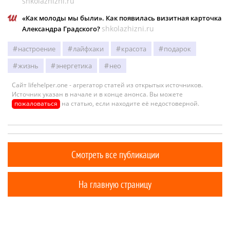
shkolazhizni.ru
«Как молоды мы были». Как появилась визитная карточка
shkolazhizni.ru
Александра Градского?
настроение
лайфхаки
красота
подарок
жизнь
энергетика
нео
Сайт lifehelper.one - агрегатор статей из открытых источников.
Источник указан в начале и в конце анонса. Вы можете
пожаловаться
на статью, если находите её недостоверной.
Смотреть все публикации
На главную страницу