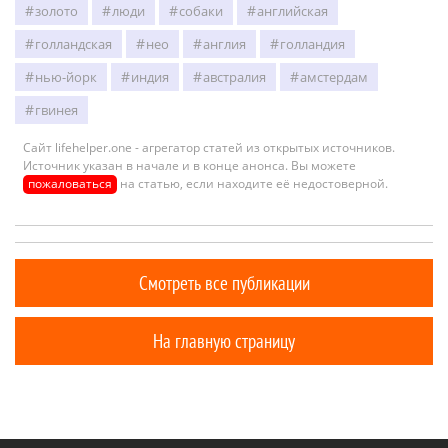
золото
люди
собаки
английская
голландская
нео
англия
голландия
нью-йорк
индия
австралия
амстердам
гвинея
Сайт lifehelper.one - агрегатор статей из открытых источников.
Источник указан в начале и в конце анонса. Вы можете
пожаловаться
на статью, если находите её недостоверной.
Смотреть все публикации
На главную страницу