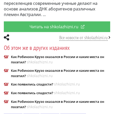
переселенцев современные ученые делают на
основе анализов ДНК аборигенов различных
племен Австралии.
Читать на shkolazhizni.ru
Все новости от shkolazhizni.ru
Об этом же в других изданиях
Как Робинзон Крузо оказался в России и какие места он
shkolazhizni.ru
посетил?
Как Робинзон Крузо оказался в России и какие места он
shkolazhizni.ru
посетил?
shkolazhizni.ru
Как появились сладости?
shkolazhizni.ru
Как появились сладости?
Как Робинзон Крузо оказался в России и какие места он
shkolazhizni.ru
посетил?