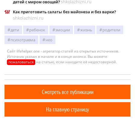
shkolazhizni.ru
детей с миром овощей?
Как приготовить салаты без майонеза и без варки?
shkolazhizni.ru
дети
ребенок
эмоции
жизнь
родители
психотравма
нео
Сайт lifehelper.one - агрегатор статей из открытых источников.
Источник указан в начале и в конце анонса. Вы можете
пожаловаться
на статью, если находите её недостоверной.
Смотреть все публикации
На главную страницу