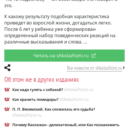
это.
К какому результату подобная характеристика
приведет во взрослой жизни, догадаться легко.
После 6 лет у ребенка уже сформирован
определенный набор поведенческих реакций на
различные высказывания и слова.
Читать на shkolazhizni.ru
Все новости от shkolazhizni.ru
Об этом же в других изданиях
shkolazhizni.ru
Как надо гулять с собакой?
shkolazhizni.ru
Как хранить помидоры?
П. П. Вяземский. Как сложилась его судьба?
shkolazhizni.ru
Почему баклажан - деликатесный, или Как познакомить