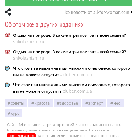
Все новости от all-for-woman.com
Об этом же в других изданиях
Отдых на природе. В какие игры поиграть всей семьей?
shkolazhizni.ru
Отдых на природе. В какие игры поиграть всей семьей?
shkolazhizni.ru
Что стоит за навязчивыми мыслями о человеке, которого
cluber.com.ua
вы не можете отпустить
Что стоит за навязчивыми мыслями о человеке, которого
cluber.com.ua
вы не можете отпустить
советы
красота
здоровье
эксперт
нео
курс
Сайт lifehelper.one - агрегатор статей из открытых источников.
Источник указан в начале и в конце анонса. Вы можете
пожаловаться
на статью, если находите её недостоверной.