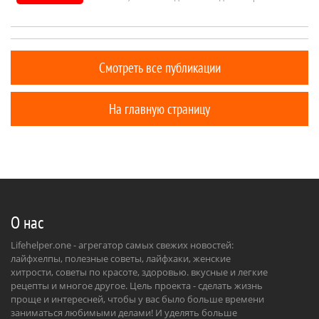
Смотреть все публикации
На главную страницу
О нас
Lifehelper.one - агрегатор самых свежих новостей:
лайфхелпы, полезные советы, лайфхаки, женские
хитрости, советы по красоте, здоровью. вкусные и легкие
рецепты и многое другое. Цель проекта - сделать жизнь
проще и интересней, чтобы у вас было больше времени
заниматься любимыми делами! И уделять больше