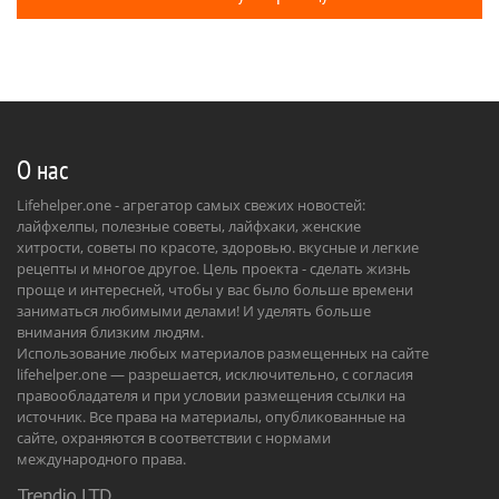
О нас
Lifehelper.one - агрегатор самых свежих новостей:
лайфхелпы, полезные советы, лайфхаки, женские
хитрости, советы по красоте, здоровью. вкусные и легкие
рецепты и многое другое. Цель проекта - сделать жизнь
проще и интересней, чтобы у вас было больше времени
заниматься любимыми делами! И уделять больше
внимания близким людям.
Использование любых материалов размещенных на сайте
lifehelper.one — разрешается, исключительно, с согласия
правообладателя и при условии размещения ссылки на
источник. Все права на материалы, опубликованные на
сайте, охраняются в соответствии с нормами
международного права.