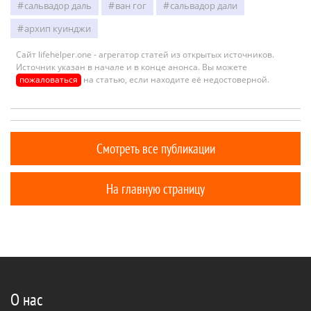
сальвадор даль
ван гог
сальвадор дали
архип куинджи
Сайт lifehelper.one - агрегатор статей из открытых источников.
Источник указан в начале и в конце анонса. Вы можете
пожаловаться
на статью, если находите её недостоверной.
Смотреть все публикации
На главную страницу
О нас