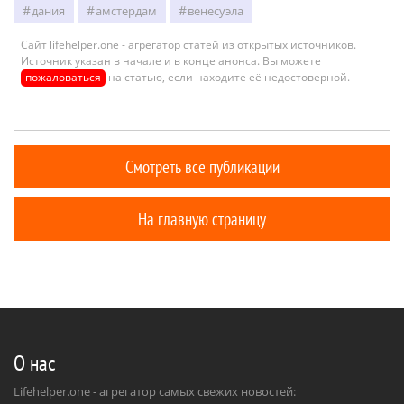
дания
амстердам
венесуэла
Сайт lifehelper.one - агрегатор статей из открытых источников.
Источник указан в начале и в конце анонса. Вы можете
пожаловаться
на статью, если находите её недостоверной.
Смотреть все публикации
На главную страницу
О нас
Lifehelper.one - агрегатор самых свежих новостей: