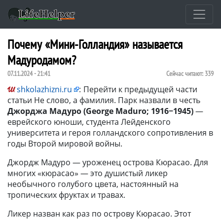
Почему «Мини-Голландия» называется
Мадуродамом?
07.11.2024 - 21:41
Сейчас читают:
339
shkolazhizni.ru
:
Перейти к предыдущей части
статьи Не слово, а фамилия. Парк назвали в честь
Джорджа Мадуро (George Maduro; 1916−1945)
—
еврейского юноши, студента Лейденского
университета и героя голландского сопротивления в
годы Второй мировой войны.
Джордж Мадуро — уроженец острова Кюрасао. Для
многих «кюрасао» — это душистый ликер
необычного голубого цвета, настоянный на
тропических фруктах и травах.
Ликер назван как раз по острову Кюрасао. Этот