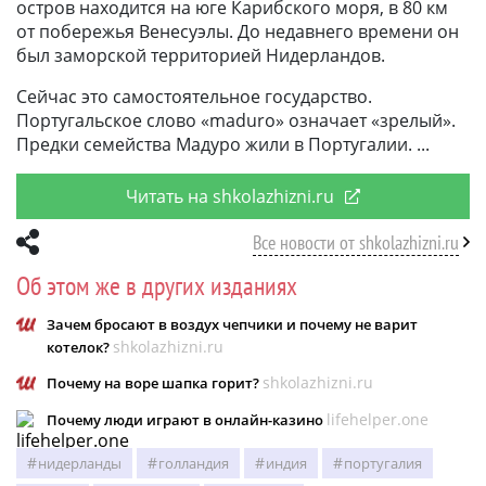
остров находится на юге Карибского моря, в 80 км
от побережья Венесуэлы. До недавнего времени он
был заморской территорией Нидерландов.
Сейчас это самостоятельное государство.
Португальское слово «maduro» означает «зрелый».
Предки семейства Мадуро жили в Португалии.
Читать на shkolazhizni.ru
Все новости от shkolazhizni.ru
Об этом же в других изданиях
Зачем бросают в воздух чепчики и почему не варит
shkolazhizni.ru
котелок?
shkolazhizni.ru
Почему на воре шапка горит?
lifehelper.one
Почему люди играют в онлайн-казино
нидерланды
голландия
индия
португалия