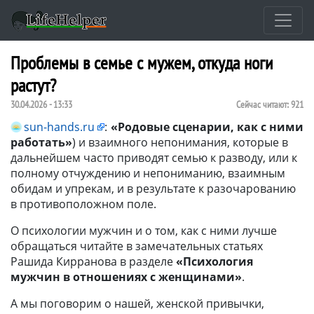
Проблемы в семье с мужем, откуда ноги
растут?
30.04.2026 - 13:33
Сейчас читают:
921
sun-hands.ru
:
«Родовые сценарии, как с ними
работать»
) и взаимного непонимания, которые в
дальнейшем часто приводят семью к разводу, или к
полному отчуждению и непониманию, взаимным
обидам и упрекам, и в результате к разочарованию
в противоположном поле.
О психологии мужчин и о том, как с ними лучше
обращаться читайте в замечательных статьях
Рашида Кирранова в разделе
«Психология
мужчин в отношениях с женщинами»
.
А мы поговорим о нашей, женской привычки,