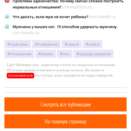
Проблема одиночества: почему сейчас сложно построить
shkolazhizni.ru
нормальные отношения?
sun-hands.ru
Что делать, если муж не хочет ребенка?
Мужчина у ваших ног. 15 способов удержать мужчину.
sun-hands.ru
мужчины
поведение
семья
книги
отношения
жизнь
нео
рашид кирранов
Сайт lifehelper.one - агрегатор статей из открытых источников.
Источник указан в начале и в конце анонса. Вы можете
пожаловаться
на статью, если находите её недостоверной.
Смотреть все публикации
На главную страницу