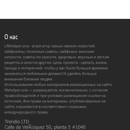
О нас
Lifehelper.one - агрегатор самых свежих новостей:
лайфхелпы, полезные советы, лайфхаки, женские
хитрости, советы по красоте, здоровью. вкусные и легкие
рецепты и многое другое. Цель проекта - сделать жизнь
проще и интересней, чтобы у вас было больше времени
заниматься любимыми делами! И уделять больше
внимания близким людям.
Использование любых материалов размещенных на сайте
lifehelper.one — разрешается, исключительно, с согласия
правообладателя и при условии размещения ссылки на
источник. Все права на материалы, опубликованные на
сайте, охраняются в соответствии с нормами
международного права.