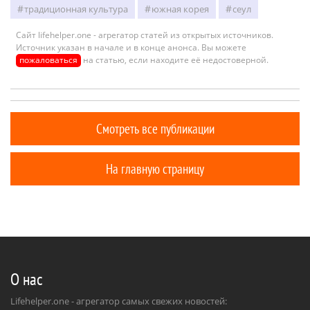
традиционная культура
южная корея
сеул
Сайт lifehelper.one - агрегатор статей из открытых источников.
Источник указан в начале и в конце анонса. Вы можете
пожаловаться
на статью, если находите её недостоверной.
Смотреть все публикации
На главную страницу
О нас
Lifehelper.one - агрегатор самых свежих новостей: