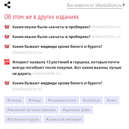
Все новости от shkolazhizni.ru
Об этом же в других изданиях
shkolazhizni.ru
Какие языки были «зачаты в пробирке»?
shkolazhizni.ru
Какие языки были «зачаты в пробирке»?
Какие бывают медведи кроме белого и бурого?
shkolazhizni.ru
Флорист назвала 13 растений в горшках, которые почти
всегда погибают после покупки. Вот какие вазоны лучше
nashsovetik.ru
не дарить
Какие бывают медведи кроме белого и бурого?
shkolazhizni.ru
жизнь
люди
знаменитости
капитал
нео
великий путешественник
даниэль дефо
робинзон крузо
римская империя