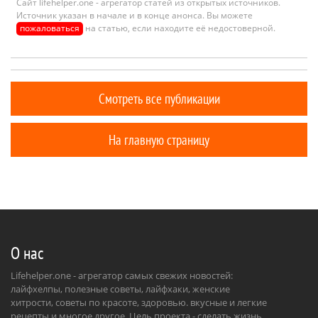
Сайт lifehelper.one - агрегатор статей из открытых источников.
Источник указан в начале и в конце анонса. Вы можете
пожаловаться
на статью, если находите её недостоверной.
Смотреть все публикации
На главную страницу
О нас
Lifehelper.one - агрегатор самых свежих новостей:
лайфхелпы, полезные советы, лайфхаки, женские
хитрости, советы по красоте, здоровью. вкусные и легкие
рецепты и многое другое. Цель проекта - сделать жизнь