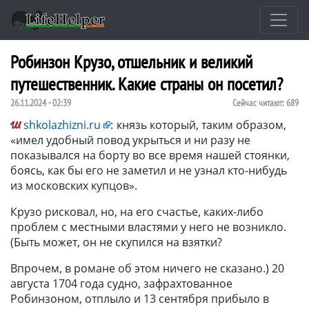
Робинзон Крузо, отшельник и великий
путешественник. Какие страны он посетил?
26.11.2024 - 02:39
Сейчас читают:
689
shkolazhizni.ru
:
князь который, таким образом,
«имел удобный повод укрыться и ни разу не
показывался на борту во все время нашей стоянки,
боясь, как бы его не заметил и не узнал кто-нибудь
из московских купцов».
Крузо рисковал, но, на его счастье, каких-либо
проблем с местными властями у него не возникло.
(Быть может, он не скупился на взятки?
Впрочем, в романе об этом ничего не сказано.) 20
августа 1704 года судно, зафрахтованное
Робинзоном, отплыло и 13 сентября прибыло в