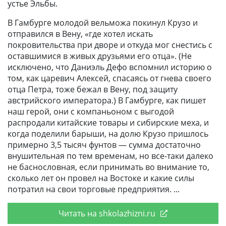
устье Эльбы.
В Гамбурге молодой вельможа покинул Крузо и
отправился в Вену, «где хотел искать
покровительства при дворе и откуда мог снестись с
оставшимися в живых друзьями его отца». (Не
исключено, что Даниэль Дефо вспомнил историю о
том, как царевич Алексей, спасаясь от гнева своего
отца Петра, тоже бежал в Вену, под защиту
австрийского императора.) В Гамбурге, как пишет
наш герой, они с компаньоном с выгодой
распродали китайские товары и сибирские меха, и
когда поделили барыши, на долю Крузо пришлось
примерно 3,5 тысяч фунтов — сумма достаточно
внушительная по тем временам, но все-таки далеко
не баснословная, если принимать во внимание то,
сколько лет он провел на Востоке и какие силы
потратил на свои торговые предприятия.
Читать на shkolazhizni.ru