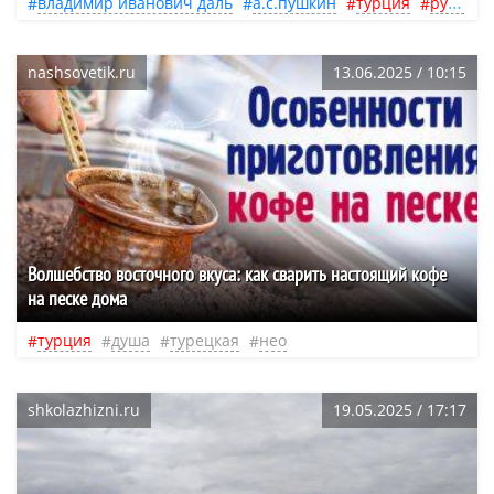
владимир иванович даль
а.с.пушкин
турция
русь
з
nashsovetik.ru
13.06.2025 / 10:15
Волшебство восточного вкуса: как сварить настоящий кофе
на песке дома
турция
душа
турецкая
нео
shkolazhizni.ru
19.05.2025 / 17:17