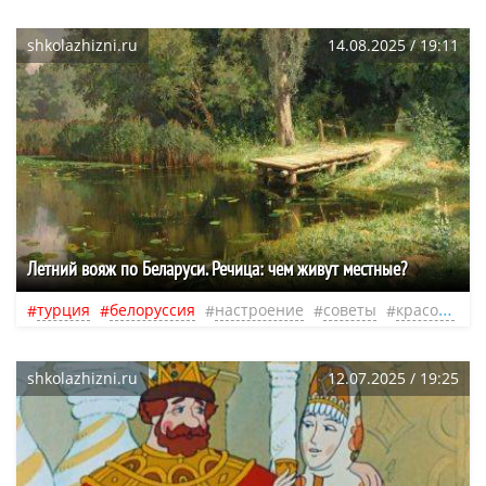
shkolazhizni.ru
14.08.2025 / 19:11
Летний вояж по Беларуси. Речица: чем живут местные?
турция
белоруссия
настроение
советы
красота
ж
shkolazhizni.ru
12.07.2025 / 19:25