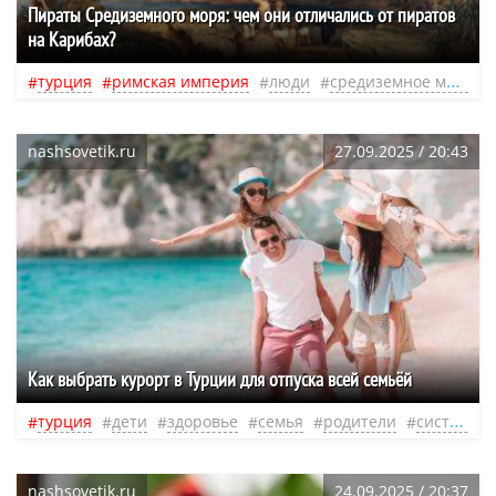
Пираты Средиземного моря: чем они отличались от пиратов
на Карибах?
турция
римская империя
люди
средиземное море
nashsovetik.ru
27.09.2025 / 20:43
Как выбрать курорт в Турции для отпуска всей семьёй
турция
дети
здоровье
семья
родители
система
nashsovetik.ru
24.09.2025 / 20:37