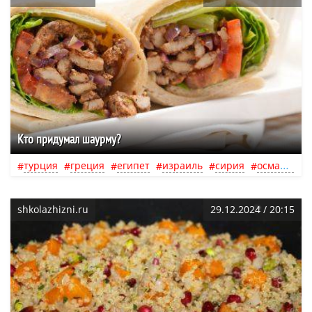
Кто придумал шаурму?
турция
греция
египет
израиль
сирия
османская империя
shkolazhizni.ru
29.12.2024 / 20:15