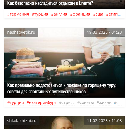
Как безопасно насладиться отдыхом в Египте?
германия
турция
англия
франция
сша
египет
nashsovetik.ru
19.03.2025 / 01:23
Как правильно подготовиться к поездке по горящему туру:
советы для спонтанных путешественников
турция
екатеринбург
стресс
советы
жизнь
систе
shkolazhizni.ru
11.02.2025 / 11:03