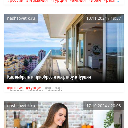
россия
германия
турция
англия
иран
республика крым
nashsovetik.ru
13.11.2024 / 19:57
Как выбрать и приобрести квартиру в Турции
россия
турция
доллар
nashsovetik.ru
17.10.2024 / 20:03