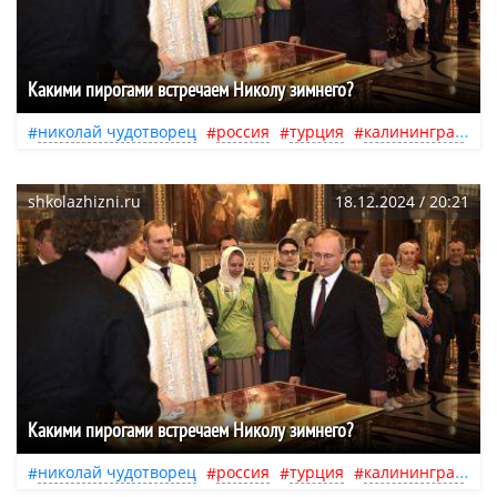
Какими пирогами встречаем Николу зимнего?
николай чудотворец
россия
турция
калининград
о
shkolazhizni.ru
18.12.2024 / 20:21
Какими пирогами встречаем Николу зимнего?
николай чудотворец
россия
турция
калининград
о