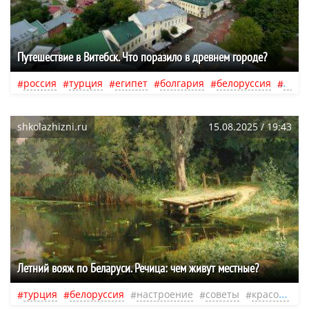
Путешествие в Витебск. Что поразило в древнем городе?
россия
турция
египет
болгария
белоруссия
минс
shkolazhizni.ru
15.08.2025 / 19:43
Летний вояж по Беларуси. Речица: чем живут местные?
турция
белоруссия
настроение
советы
красота
ж