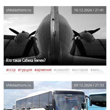
shkolazhizni.ru
16.12.2024 / 21:41
Кто такая Сабиха Гекчен?
ссср
турция
армения
самолёт
история
женщина
shkolazhizni.ru
09.12.2024 / 21:33