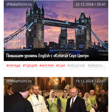
shkolazhizni.ru
22.12.2024 / 20:41
Повышаем уровень English c «Кэпитал Скул Центр»
канада
турция
англия
сша
общение
уверенность
shkolazhizni.ru
19.12.2024 / 22:07