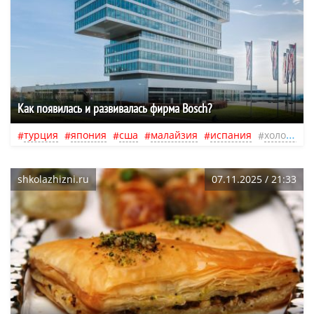
Как появилась и развивалась фирма Bosch?
турция
япония
сша
малайзия
испания
холодильник
shkolazhizni.ru
07.11.2025 / 21:33