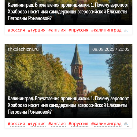
Калининград. Впечатления провинциалки. 1. Почему аэропорт
Храброво носит имя самодержицы всероссийской Елизаветы
Петровны Романовой?
россия
турция
англия
пруссия
калининград
отн
shkolazhizni.ru
08.09.2025 / 20:05
Калининград. Впечатления провинциалки. 1. Почему аэропорт
Храброво носит имя самодержицы всероссийской Елизаветы
Петровны Романовой?
россия
турция
англия
пруссия
калининград
отн