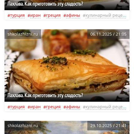
Пахлава. Как приготовить эту сладость?
турция
иран
греция
афины
кулинарный рецепт
shkolazhizni.ru
06.11.2025 / 21:05
Пахлава. Как приготовить эту сладость?
турция
иран
греция
афины
кулинарный рецепт
shkolazhizni.ru
29.10.2025 / 21:41