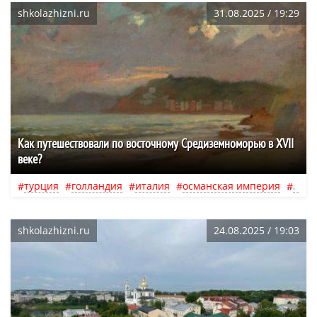
shkolazhizni.ru
31.08.2025 / 19:29
Как путешествовали по восточному Средиземноморью в XVII
веке?
турция
голландия
италия
османская империя
амст
shkolazhizni.ru
24.08.2025 / 19:03