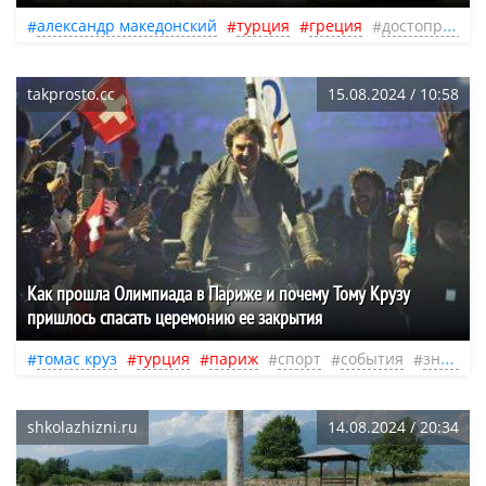
александр македонский
турция
греция
достопримечательности
takprosto.cc
15.08.2024 / 10:58
Как прошла Олимпиада в Париже и почему Тому Крузу
пришлось спасать церемонию ее закрытия
томас круз
турция
париж
спорт
события
знаменитости
shkolazhizni.ru
14.08.2024 / 20:34