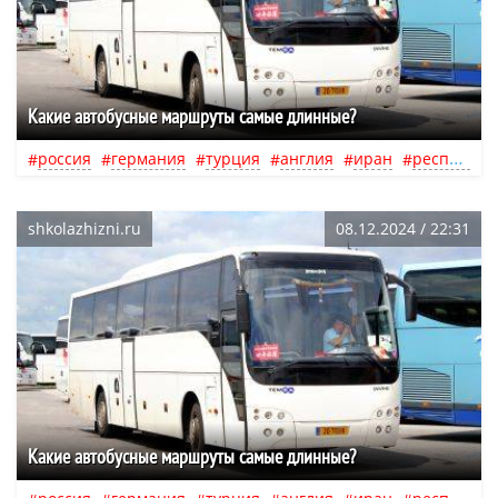
Какие автобусные маршруты самые длинные?
россия
германия
турция
англия
иран
республика крым
shkolazhizni.ru
08.12.2024 / 22:31
Какие автобусные маршруты самые длинные?