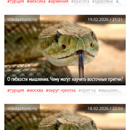
турция
мексика
армения
красота
здоровье
весна
shkolazhizni.ru
19.02.2026 / 21:21
О гибкости мышления. Чему могут научить восточные притчи?
турция
москва
округ чукотка
притча
мышление
shkolazhizni.ru
18.02.2026 / 22:03