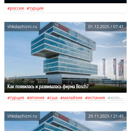
россия
турция
shkolazhizni.ru
01.12.2025 / 07:41
Как появилась и развивалась фирма Bosch?
турция
япония
сша
малайзия
испания
холодильник
shkolazhizni.ru
29.11.2025 / 21:45