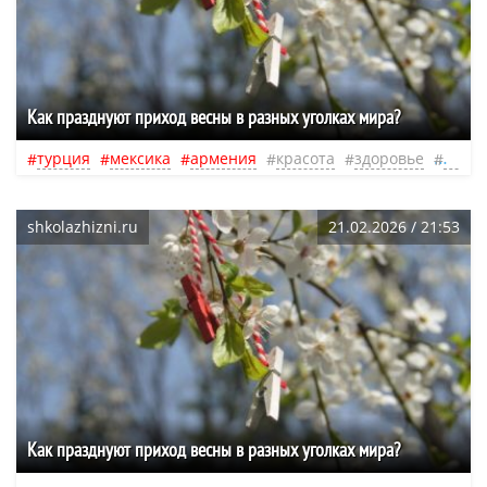
Как празднуют приход весны в разных уголках мира?
турция
мексика
армения
красота
здоровье
весна
shkolazhizni.ru
21.02.2026 / 21:53
Как празднуют приход весны в разных уголках мира?