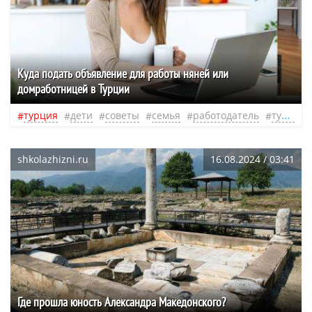
Куда подать объявление для работы няней или
домработницей в Турции
турция
дети
советы
семья
работодатель
турецкая
shkolazhizni.ru
16.08.2024 / 03:41
Где прошла юность Александра Македонского?