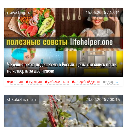
novochag.ru
15.06.2026 / 17:11
Черешня резко подешевела в России: цены снизились почти
на четверть за две недели
россия
турция
узбекистан
азербайджан
здоровье
shkolazhizni.ru
23.02.2026 / 00:15