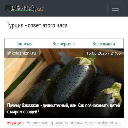
Турция - совет этого часа
Топ темы
Все персоны
Все локации
shkolazhizni.ru
15.06.2026 / 21:05
Почему баклажан - деликатесный, или Как познакомить детей
с миром овощей?
турция
полезные продукты
баклажаны
обучение малыша