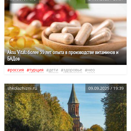
Aksu Vital: более 35 лет опыта в производстве витаминов и
БАДов
россия
турция
дети
здоровье
нео
shkolazhizni.ru
09.09.2025 / 19:39