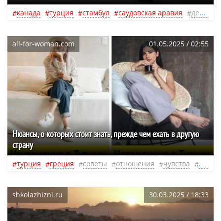
канада
турция
стамбул
саудовская аравия
дети
ч
all-for-woman.com
01.05.2025 / 02:55
Нюансы, о которых стоит знать, прежде чем ехать в другую
страну
турция
греция
советы
отношения
чувства
путеш
shkolazhizni.ru
30.03.2025 / 18:33