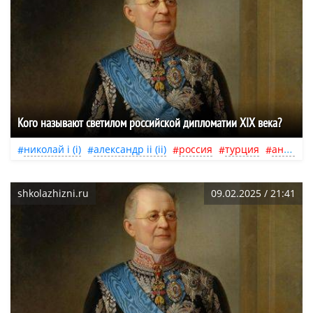
Кого называют светилом российской дипломатии ХIХ века?
николай i (i)
александр ii (ii)
россия
турция
англия
shkolazhizni.ru
09.02.2025 / 21:41