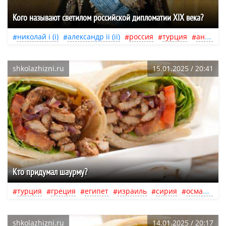
Кого называют светилом российской дипломатии ХIХ века?
николай i (i)
александр ii (ii)
россия
турция
англия
shkolazhizni.ru
15.01.2025 / 20:41
Кто придумал шаурму?
турция
греция
египет
израиль
сирия
османская империя
shkolazhizni.ru
14.01.2025 / 20:17