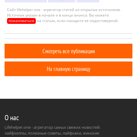
Сайт lifehelper.one - агрегатор статей из открытых источников.
Источник указан в начале и в конце анонса. Вы можете
пожаловаться
на статью, если находите её недостоверной.
Смотреть все публикации
На главную страницу
О нас
Lifehelper.one - агрегатор самых свежих новостей:
лайфхелпы, полезные советы, лайфхаки, женские