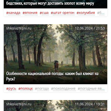
бедствиях, которые могут доставить хлопот всему миру
канада
япония
сша
штат орегон
колумбия
будущее
shkolazhizni.ru
12.06.2024 / 21:53
Особенности национальной погоды: каким был климат на
Руси?
русь
полоцк
погода
похолодание
погодные явления
shkolazhizni.ru
11.06.2024 / 19:31