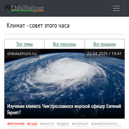
климат - совет этого часа
Топ темы
Все персоны
Все локации
shkolazhizni.ru
22.04.2025 / 19:41
Изучение климата. Чем прославился морской офицер Евгений
Гернет?
япония
сша
книги
идеи
климат
американская