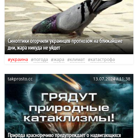
Синоптики огорчили украинцев прогнозом на ближайшие
дни, жара никуда не уйдет
украина
погода
жара
климат
катастрофа
takprosto.cc
13.07.2024 / 11:38
Природа красноречиво предупреждает о надвигающихся