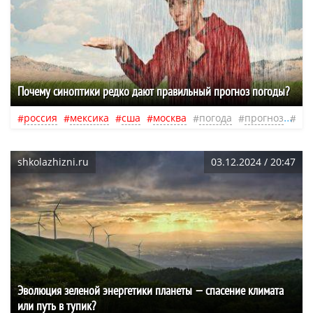
Почему синоптики редко дают правильный прогноз погоды?
россия
мексика
сша
москва
погода
прогноз
кл
shkolazhizni.ru
03.12.2024 / 20:47
Эволюция зеленой энергетики планеты — спасение климата
или путь в тупик?