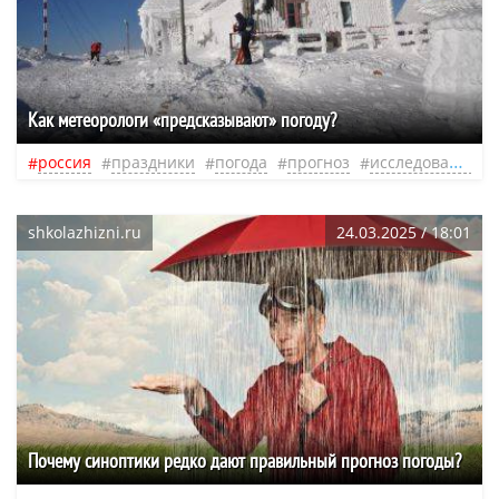
Как метеорологи «предсказывают» погоду?
россия
праздники
погода
прогноз
исследования
shkolazhizni.ru
24.03.2025 / 18:01
Почему синоптики редко дают правильный прогноз погоды?