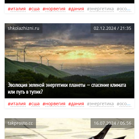
италия
сша
норвегия
дания
энергетика
осознанность
shkolazhizni.ru
02.12.2024 / 21:35
Эволюция зеленой энергетики планеты — спасение климата
или путь в тупик?
италия
сша
норвегия
дания
энергетика
осознанность
takprosto.cc
16.07.2024 / 05:56