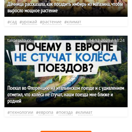
Дачница рассказала, как посадить имбирь из магазина, чтобы
выросло мощное растение
сад
урожай
растение
климат
takprosto.cc
14.12.2021 / 13:24
Поехал во Флоренцию на итальянском поезде и с удивлением
отметил, что колёса не стучат, наши поезда мне ближе и
родней
технологии
европа
поезда
климат