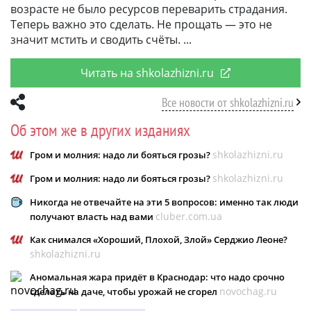
возрасте не было ресурсов переварить страдания.
Теперь важно это сделать. Не прощать — это не
значит мстить и сводить счёты.
Читать на shkolazhizni.ru
Все новости от shkolazhizni.ru
Об этом же в других изданиях
shkolazhizni.ru
Гром и молния: надо ли бояться грозы?
shkolazhizni.ru
Гром и молния: надо ли бояться грозы?
Никогда не отвечайте на эти 5 вопросов: именно так люди
cluber.com.ua
получают власть над вами
Как снимался «Хороший, Плохой, Злой» Серджио Леоне?
shkolazhizni.ru
Аномальная жара придёт в Краснодар: что надо срочно
novochag.ru
сделать на даче, чтобы урожай не сгорел