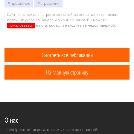
прощение
страдания
Сайт lifehelper.one - агрегатор статей из открытых источников.
Источник указан в начале и в конце анонса. Вы можете
пожаловаться
на статью, если находите её недостоверной.
Смотреть все публикации
На главную страницу
О нас
Lifehelper.one - агрегатор самых свежих новостей: