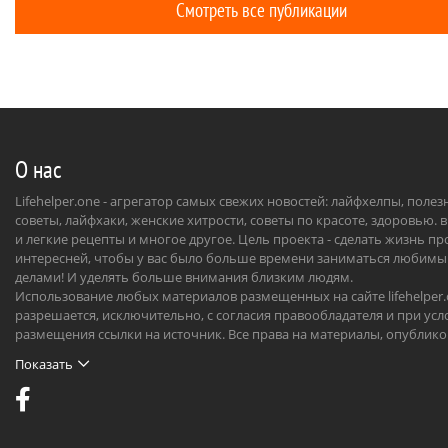
Смотреть все публикации
женщиной», быть всё время рядом, «день
польза ни
и ночь вместе».
отвар лавр
будет стои
организм 
диетолог.
О нас
Lifehelper.one - агрегатор самых свежих новостей: лайфхелпы, поле
советы, лайфхаки, женские хитрости, советы по красоте, здоровью. 
и легкие рецепты и многое другое. Цель проекта - сделать жизнь п
интересней, чтобы у вас было больше времени заниматься любим
делами! И уделять больше внимания близким людям.
Использование любых материалов размещенных на сайте lifehelper
разрешается, исключительно, с согласия правообладателя и при усл
размещения ссылки на источник. Все права на материалы, опублик
на сайте, охраняются в соответствии с нормами международного пр
Показать