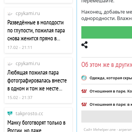
перемешайте.
Наконец, добавьте м
cpykami.ru
однородности. Влажн
Разведённые в молодости
по глупости, пожилая пара
снова женится прямо в
больнице
17.02 - 21:11
Об этом же в други
cpykami.ru
Любящая пожилая пара
Одежда, которая скры
фотографировалась вместе
в одном и том же месте
Отношения в паре. Ко
каждый месяц до
15.02 - 21:37
трагической кончины жены
Отношения в паре: в
takprosto.cc
Манку боготворят только в
России, но даже
Сайт lifehelper.one - агре