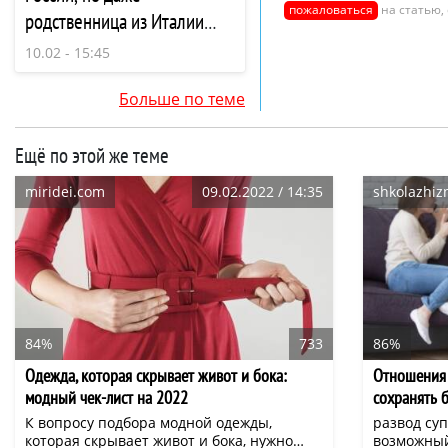
пожаловаться
на статью,
родственница из Италии
высоко оценила изысканный
10.02 - 15:45
десерт из манной крупы
Больше по теме
Ещё по этой же теме
miridei.com
09.02.2022 / 14:35
shkolazhizn
84%
733
86%
Одежда, которая скрывает живот и бока:
Отношения 
модный чек-лист на 2022
сохранять 
К вопросу подбора модной одежды,
развод су
которая скрывает живот и бока, нужно
возможный