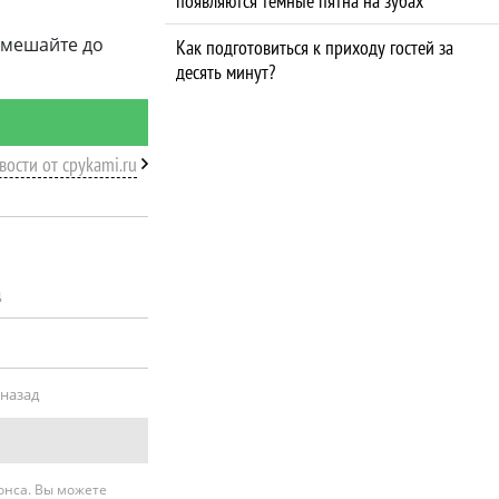
появляются темные пятна на зубах
емешайте до
Как подготовиться к приходу гостей за
десять минут?
вости от cpykami.ru
д
 назад
нонса. Вы можете