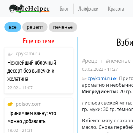
Блог
Лайфхаки
Красота
все
рецепт
печенье
Взби
Еще по теме
cpykami.ru
рецепт
печенье
Нежнейший яблочный
03.02.2022 - 11:27
десерт без выпечки и
желатина
cpykami.ru
:
Приго
ароматно и необычно!
22.02 - 11:07
Ингредиенты:
20 гр.
листьев свежей мяты; 
polsov.com
гр. муки; 30 гр. тёмн
​Принимаем ванну: что
можно добавлять
Взбейте мяту с саха
масло. Снова перебей
19.02 - 21:31