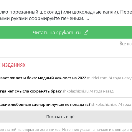
елко порезанный шоколад (или шоколадные капли). Пер
ыми руками сформируйте печеньки.
Читать на cpykami.ru
Все но
х изданиях
вает живот и бока: модный чек-лист на 2022
miridei.com /
4 года наза
гда нет смысла сохранять брак?
shkolazhizni.ru /
4 года назад
 какие любовные сценарии лучше не попадать?
shkolazhizni.ru /
4 года
Показать ещё
гатор статей из открытых источников. Источник указан в начале и в конце а