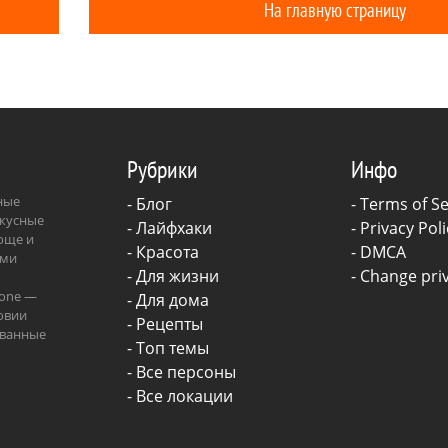
На главную страницу
чем не подкреплена. А вот
ового листа, в свою очередь,
ть копейки, и его влияние на
может подтвердить любой врач-
Рубрики
Инфо
зные
-
Блог
-
Terms of Se
вкусные
-
Лайфхаки
-
Privacy Poli
роще и
-
Красота
-
DMCA
ыми
-
Для жизни
-
Change priv
.one —
-
Для дома
овии
-
Рецепты
ованные
- Топ темы
ава.
- Все персоны
- Все локации