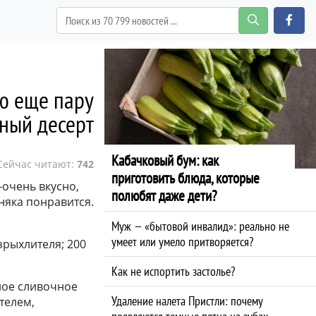
яю еще пару
ный десерт
Кабачковый бум: как
Сейчас читают:
742
приготовить блюда, которые
-очень вкусно,
полюбят даже дети?
няка понравится.
Муж — «бытовой инвалид»: реально не
умеет или умело притворяется?
азрыхлителя; 200
Как не испортить застолье?
ное сливочное
Удаление налета Пристли: почему
телем,