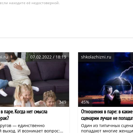
 если находите её недостоверной.
i.ru
07.02.2022 / 18:19
shkolazhizni.ru
349
45%
в паре. Когда нет смысла
Отношения в паре: в каки
брак?
сценарии лучше не попада
пругов — единственно
Один из типичных сцена
 выход. И возникает вопрос:
попадают многие женщи