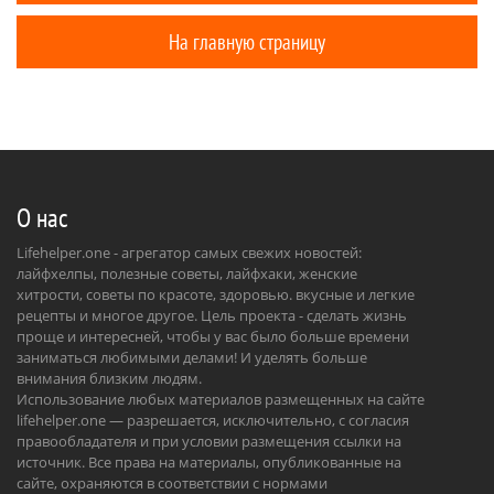
На главную страницу
О нас
Lifehelper.one - агрегатор самых свежих новостей:
лайфхелпы, полезные советы, лайфхаки, женские
хитрости, советы по красоте, здоровью. вкусные и легкие
рецепты и многое другое. Цель проекта - сделать жизнь
проще и интересней, чтобы у вас было больше времени
заниматься любимыми делами! И уделять больше
внимания близким людям.
Использование любых материалов размещенных на сайте
lifehelper.one — разрешается, исключительно, с согласия
правообладателя и при условии размещения ссылки на
источник. Все права на материалы, опубликованные на
сайте, охраняются в соответствии с нормами