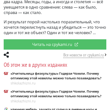
два кадра. Месяцы, годы, а иногда и столетия — всё
умещается в одно сравнение: слева — как было,
справа — как стало.
И результат порой настолько поразительный, что
хочется перелистнуть назад и убедиться — это точно
один и тот же объект? Один и тот же человек?
Читать на cpykami.ru
Все новости от cpykami.ru
Об этом же в других изданиях
«Учительница физкультуры» Годерзи Чохели. Почему
оптимизму этой новеллы можно только позавидовать?
shkolazhizni.ru
«Учительница физкультуры» Годерзи Чохели. Почему
оптимизму этой новеллы можно только позавидовать?
shkolazhizni.ru
уличную мебель, защиту от солнца в дневные часы и