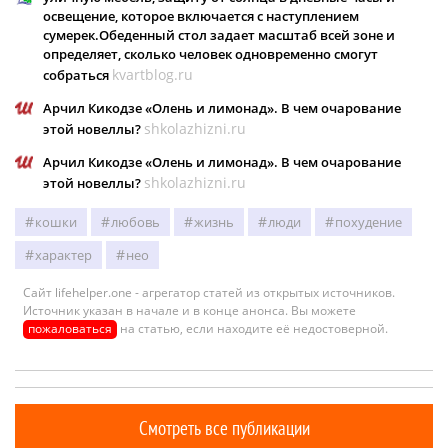
освещение, которое включается с наступлением
сумерек.Обеденный стол задает масштаб всей зоне и
определяет, сколько человек одновременно смогут
kvartblog.ru
собраться
Арчил Кикодзе «Олень и лимонад». В чем очарование
shkolazhizni.ru
этой новеллы?
Арчил Кикодзе «Олень и лимонад». В чем очарование
shkolazhizni.ru
этой новеллы?
кошки
любовь
жизнь
люди
похудение
характер
нео
Сайт lifehelper.one - агрегатор статей из открытых источников.
Источник указан в начале и в конце анонса. Вы можете
пожаловаться
на статью, если находите её недостоверной.
Смотреть все публикации