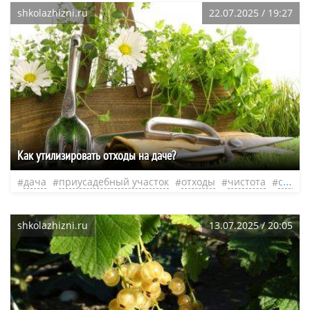
shkolazhizni.ru
22.07.2025 / 19:27
Как утилизировать отходы на даче?
дача
приусадебный участок
отходы
чистота
садовый участок
shkolazhizni.ru
13.07.2025 / 20:05