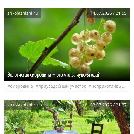
shkolazhizni.ru
14.07.2026 / 21:55
Золотистая смородина — это что за чудо-ягода?
смородина
приусадебный участок
неприхотливые растения
shkolazhizni.ru
03.07.2026 / 21:27