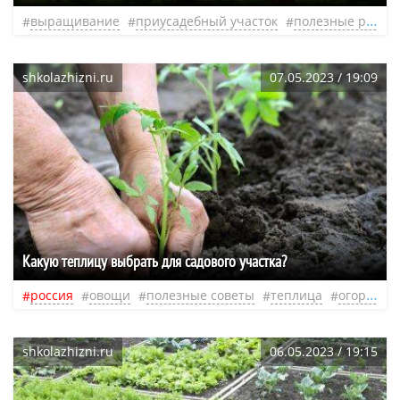
выращивание
приусадебный участок
полезные растения
shkolazhizni.ru
07.05.2023 / 19:09
Какую теплицу выбрать для садового участка?
россия
овощи
полезные советы
теплица
огород
shkolazhizni.ru
06.05.2023 / 19:15