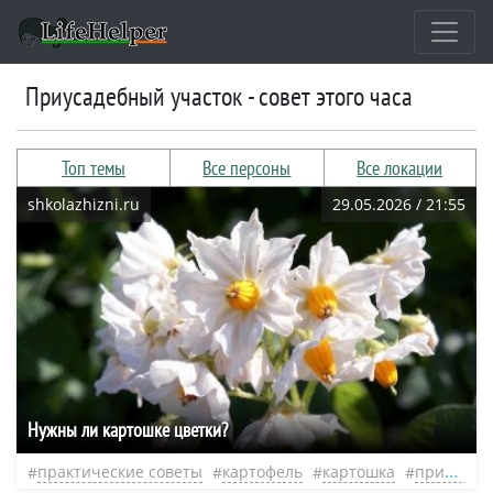
приусадебный участок - совет этого часа
Топ темы
Все персоны
Все локации
shkolazhizni.ru
29.05.2026 / 21:55
Нужны ли картошке цветки?
практические советы
картофель
картошка
приусадебный участок