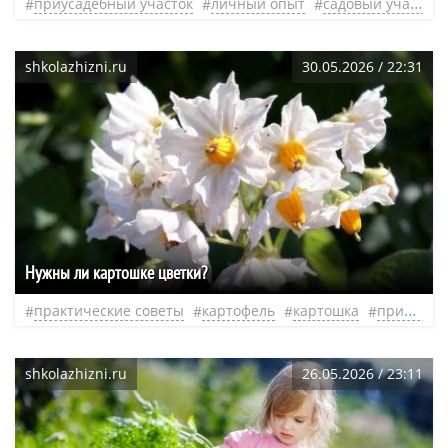
приусадебный участок
личный опыт
садовый участок
shkolazhizni.ru
30.05.2026 / 22:31
Нужны ли картошке цветки?
практические советы
картофель
картошка
приусадебный участок
shkolazhizni.ru
26.05.2026 / 23:11