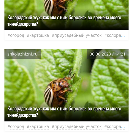
Колорадский жук: как мы с ним боролись во времена моего
тинейджерства?
огород
картошка
приусадебный участок
колорадский жук
shkolazhizni.ru
06.06.2023 / 14:21
Колорадский жук: как мы с ним боролись во времена моего
тинейджерства?
огород
картошка
приусадебный участок
колорадский жук