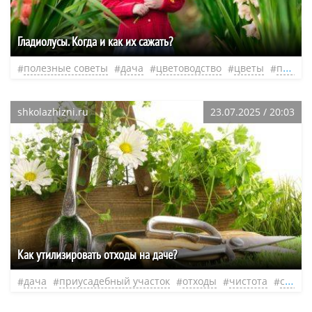
Гладиолусы. Когда и как их сажать?
полезные советы
дача
цветоводство
цветы
приусадебный участок
shkolazhizni.ru
23.07.2025 / 20:03
Как утилизировать отходы на даче?
дача
приусадебный участок
отходы
чистота
садовый участок