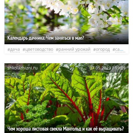
Календарь дачника. Чем заняться в мае?
дача
цветоводство
ранний урожай
огород
садоводство
shkolazhizni.ru
07.05.2023 / 19:09
Чем хороша листовая свекла Мангольд и как её выращивать?