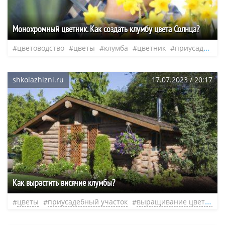
Монохромный цветник. Как создать клумбу цвета Солнца?
цветоводство
цветы
клумба
цветник
приусадебный участок
shkolazhizni.ru
17.07.2023 / 20:17
Как вырастить висячие клумбы?
цветы
приусадебный участок
выращивание цветов