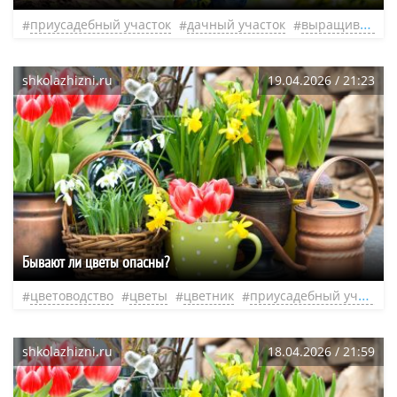
приусадебный участок
дачный участок
выращивание овощей
shkolazhizni.ru
19.04.2026 / 21:23
Бывают ли цветы опасны?
цветоводство
цветы
цветник
приусадебный участок
shkolazhizni.ru
18.04.2026 / 21:59