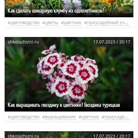
Как сделать шикарную клумбу из однолетников?
цветоводство
цветы
цветник
приусадебный участок
shkolazhizni.ru
17.07.2023 / 20:17
Как выращивать гвоздику в цветнике? Гвоздика турецкая
цветоводство
выращивание
цветник
приусадебный участок
shkolazhizni.ru
17.07.2023 / 20:17