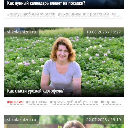
Как лунный календарь влияет на посадки?
приусадебный участок
выращивание растений
лунные фазы
shkolazhizni.ru
10.08.2023 / 19:27
Как спасти урожай картофеля?
россия
картошка
приусадебный участок
народные средства
shkolazhizni.ru
22.07.2023 / 19:19