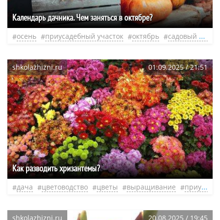
Календарь дачника. Чем заняться в октябре?
осень
приусадебный участок
октябрь
садовый участок
shkolazhizni.ru
01.09.2025 / 21:51
Как разводить хризантемы?
дача
цветоводство
цветы
выращивание
приусадебный участок
shkolazhizni.ru
20.08.2025 / 19:45