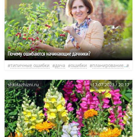
Почему ошибаются начинающие дачники?
типичные ошибки
дача
ошибки
планирование
при
shkolazhizni.ru
17.07.2023 / 20:17