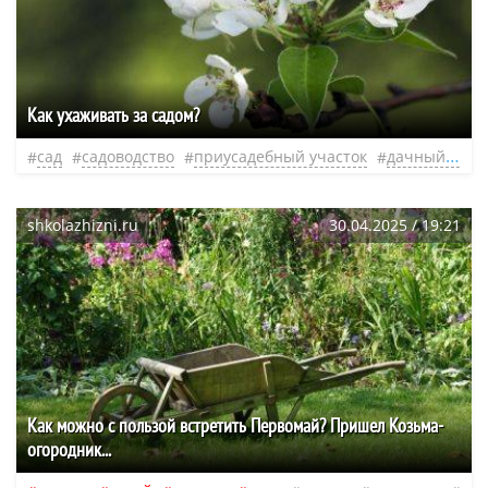
Как ухаживать за садом?
сад
садоводство
приусадебный участок
дачный участок
shkolazhizni.ru
30.04.2025 / 19:21
Как можно с пользой встретить Первомай? Пришел Козьма-
огородник...