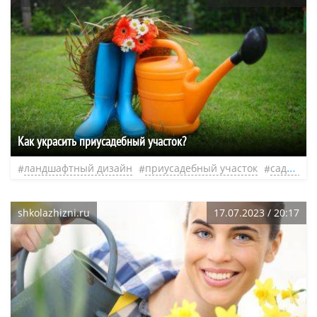
Как украсить приусадебный участок?
ландшафтный дизайн
приусадебный участок
садовый участок
shkolazhizni.ru
17.07.2023 / 20:17