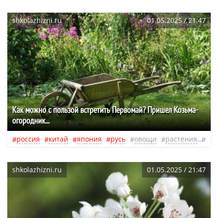
shkolazhizni.ru
01.05.2025 / 21:47
Как можно с пользой встретить Первомай? Пришел Козьма-
огородник...
россия
китай
япония
русь
овощи
растения
пра
shkolazhizni.ru
01.05.2025 / 21:47