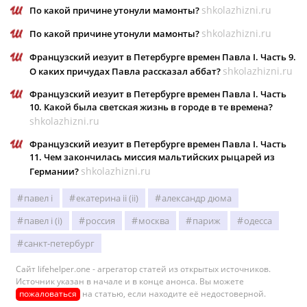
shkolazhizni.ru
По какой причине утонули мамонты?
shkolazhizni.ru
По какой причине утонули мамонты?
Французский иезуит в Петербурге времен Павла I. Часть 9.
shkolazhizni.ru
О каких причудах Павла рассказал аббат?
Французский иезуит в Петербурге времен Павла I. Часть
10. Какой была светская жизнь в городе в те времена?
shkolazhizni.ru
Французский иезуит в Петербурге времен Павла I. Часть
11. Чем закончилась миссия мальтийских рыцарей из
shkolazhizni.ru
Германии?
павел i
екатерина ii (ii)
александр дюма
павел i (i)
россия
москва
париж
одесса
санкт-петербург
Сайт lifehelper.one - агрегатор статей из открытых источников.
Источник указан в начале и в конце анонса. Вы можете
пожаловаться
на статью, если находите её недостоверной.