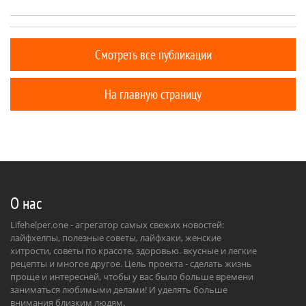
Смотреть все публикации
На главную страницу
О нас
Lifehelper.one - агрегатор самых свежих новостей:
лайфхелпы, полезные советы, лайфхаки, женские
хитрости, советы по красоте, здоровью. вкусные и легкие
рецепты и многое другое. Цель проекта - сделать жизнь
проще и интересней, чтобы у вас было больше времени
заниматься любимыми делами! И уделять больше
внимания близким людям.