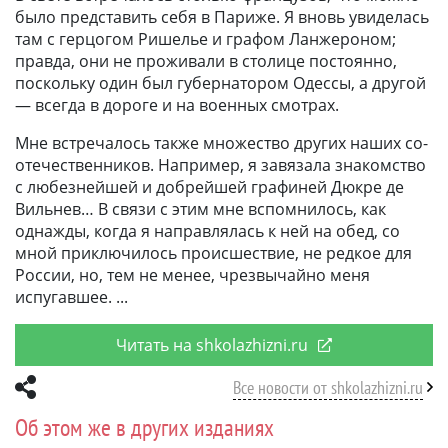
было представить себя в Па­риже. Я вновь увиделась
там с герцогом Ришелье и графом Ланжероном;
правда, они не проживали в столице постоянно,
поскольку один был губернатором Одессы, а другой
— всегда в дороге и на военных смотрах.
Мне встречалось также множество других наших со­
отечественников. Например, я завязала знаком­ство
с любезнейшей и добрейшей графиней Дюкре де
Вильнев… В связи с этим мне вспом­нилось, как
однажды, когда я направлялась к ней на обед, со
мной приключилось происше­ствие, не редкое для
России, но, тем не менее, чрезвычайно меня
испугавшее.
Читать на shkolazhizni.ru
Все новости от shkolazhizni.ru
Об этом же в других изданиях