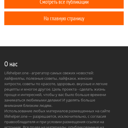
Смотреть все публикации
На главную страницу
О нас
Lifehelper.one - агрегатор самых свежих новостей:
лайфхелпы, полезные советы, лайфхаки, женские
хитрости, советы по красоте, здоровью. вкусные и легкие
рецепты и многое другое. Цель проекта - сделать жизнь
проще и интересней, чтобы у вас было больше времени
заниматься любимыми делами! И уделять больше
внимания близким людям.
Использование любых материалов размещенных на сайте
lifehelper.one — разрешается, исключительно, с согласия
правообладателя и при условии размещения ссылки на
источник. Все права на материалы, опубликованные на