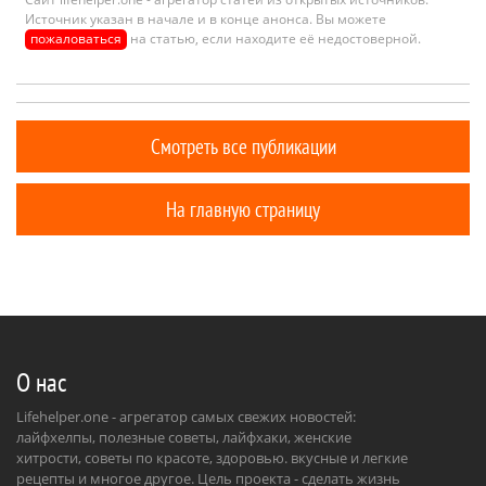
Источник указан в начале и в конце анонса. Вы можете
пожаловаться
на статью, если находите её недостоверной.
Смотреть все публикации
На главную страницу
О нас
Lifehelper.one - агрегатор самых свежих новостей:
лайфхелпы, полезные советы, лайфхаки, женские
хитрости, советы по красоте, здоровью. вкусные и легкие
рецепты и многое другое. Цель проекта - сделать жизнь