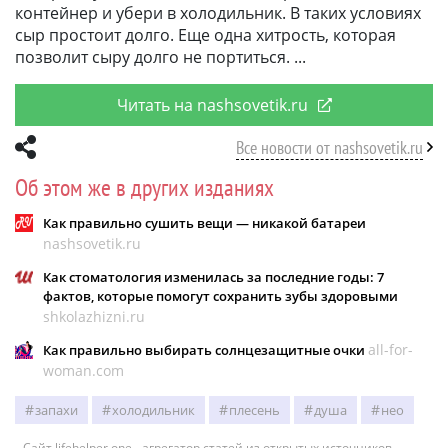
контейнер и убери в холодильник. В таких условиях
сыр простоит долго. Еще одна хитрость, которая
позволит сыру долго не портиться.
Читать на nashsovetik.ru
Все новости от nashsovetik.ru
Об этом же в других изданиях
Как правильно сушить вещи — никакой батареи
nashsovetik.ru
Как стоматология изменилась за последние годы: 7
фактов, которые помогут сохранить зубы здоровыми
shkolazhizni.ru
all-for-
Как правильно выбирать солнцезащитные очки
woman.com
запахи
холодильник
плесень
душа
нео
Сайт lifehelper.one - агрегатор статей из открытых источников.