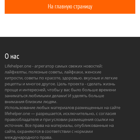
На главную страницу
О нас
Lifehelper.one - агрегатор самых свежих новостей:
лайфхелпы, полезные советы, лайфхаки, женские
хитрости, советы по красоте, здоровью. вкусные и легкие
рецепты и многое другое. Цель проекта - сделать жизнь
проще и интересней, чтобы у вас было больше времени
заниматься любимыми делами! И уделять больше
внимания близким людям.
Использование любых материалов размещенных на сайте
lifehelper.one — разрешается, исключительно, с согласия
правообладателя и при условии размещения ссылки на
источник. Все права на материалы, опубликованные на
сайте, охраняются в соответствии с нормами
международного права.