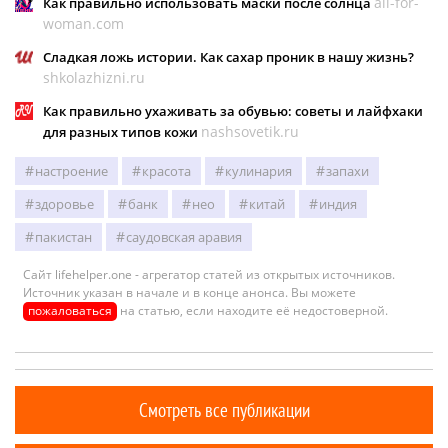
all-for-
Как правильно использовать маски после солнца
woman.com
Сладкая ложь истории. Как сахар проник в нашу жизнь?
shkolazhizni.ru
Как правильно ухаживать за обувью: советы и лайфхаки
nashsovetik.ru
для разных типов кожи
настроение
красота
кулинария
запахи
здоровье
банк
нео
китай
индия
пакистан
саудовская аравия
Сайт lifehelper.one - агрегатор статей из открытых источников.
Источник указан в начале и в конце анонса. Вы можете
пожаловаться
на статью, если находите её недостоверной.
Смотреть все публикации