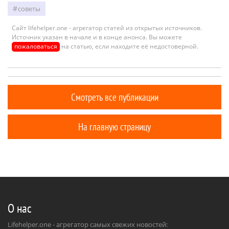
советы
Сайт lifehelper.one - агрегатор статей из открытых источников.
Источник указан в начале и в конце анонса. Вы можете
пожаловаться
на статью, если находите её недостоверной.
Смотреть все публикации
На главную страницу
О нас
Lifehelper.one - агрегатор самых свежих новостей: