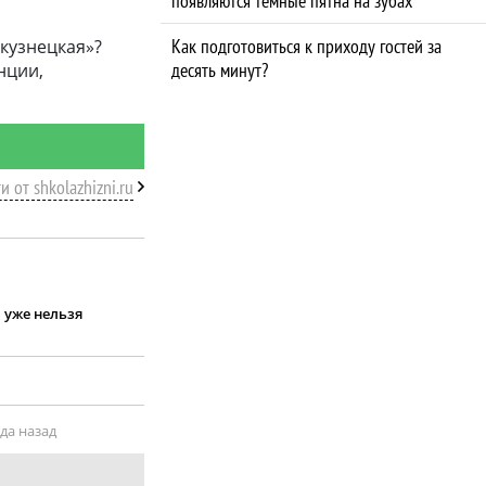
появляются темные пятна на зубах
Как подготовиться к приходу гостей за
кузнецкая»?
десять минут?
нции,
и от shkolazhizni.ru
 уже нельзя
ода назад