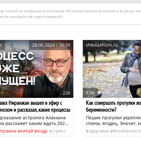
гатор статей из открытых источников. Источник указан в начале и в конце а
 если находите её недостоверной.
c
28.06.2024 / 10:39
shkolazhizni.ru
226
83%
лакх Ниранжан вышел в эфир с
Как совершать прогулки во
нозом и рассказал, какие процессы
беременности?
 остановить
дсказание астролога Алакхана
Пешие прогулки укрепл
а расскажет каким ждать 2024
спины, ягодиц. Значит, 
ватель академии Шринаджи
станет подрастать, а вес
украина
китай
кндр
стресс
здоровье
безопасност
 своим личным опытом снятия
тренированные мышцы л
вдохновение
осознанность
физическая нагрузка
ак же гуру рассказал как
нагрузку и будут меньше