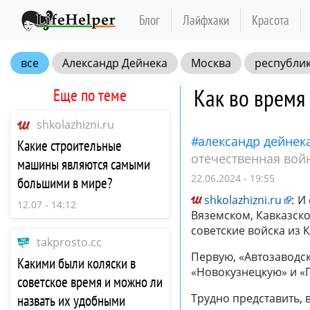
Блог
Лайфхаки
Красота
все
Александр Дейнека
Москва
республи
военное время
советские люди
Как во время
Еще по теме
shkolazhizni.ru
александр дейнек
Какие строительные
отечественная вой
машины являются самыми
22.06.2024 - 19:55
большими в мире?
shkolazhizni.ru
:
И 
12.07 - 14:12
Вяземском, Кавказск
советские войска из 
takprosto.cc
Первую, «Автозаводск
Какими были коляски в
«Новокузнецкую» и «П
советское время и можно ли
Трудно представить, 
назвать их удобными