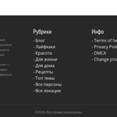
Рубрики
Инфо
зные
-
Блог
-
Terms of Se
вкусные
-
Лайфхаки
-
Privacy Poli
роще и
-
Красота
-
DMCA
ыми
-
Для жизни
-
Change priv
.one —
-
Для дома
овии
-
Рецепты
ованные
- Топ темы
ава.
- Все персоны
- Все локации
©2026. Все права защищены.