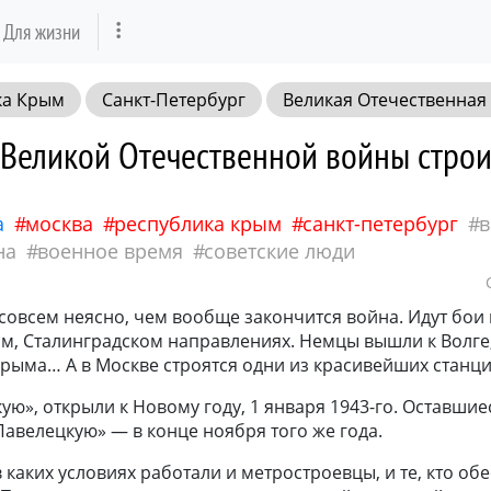
Для жизни
ка Крым
Санкт-Петербург
Великая Отечественная
 Великой Отечественной войны стро
а
москва
республика крым
санкт-петербург
в
на
военное время
советские люди
совсем неясно, чем вообще закончится война. Идут бои 
ом, Сталинградском направлениях. Немцы вышли к Волге
Крыма… А в Москве строятся одни из красивейших станци
ую», открыли к Новому году, 1 января 1943-го. Оставшие
авелецкую» — в конце ноября того же года.
в каких условиях работали и метростроевцы, и те, кто об