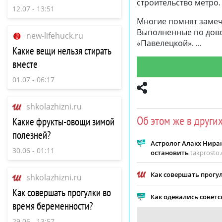
строительство метро
12.07 - 13:51
Многие помнят замеч
Выполненные по дово
new-lifehuck.ru
«Павелецкой».
Какие вещи нельзя стирать
вместе
01.07 - 06:17
shkolazhizni.ru
Об этом же в други
Какие фрукты-овощи зимой
полезней?
Астролог Алакх Ниран
30.06 - 01:11
остановить
takprosto.
Как совершать прогу
shkolazhizni.ru
Как совершать прогулки во
Как одевались совет
время беременности?
29.06 - 13:57