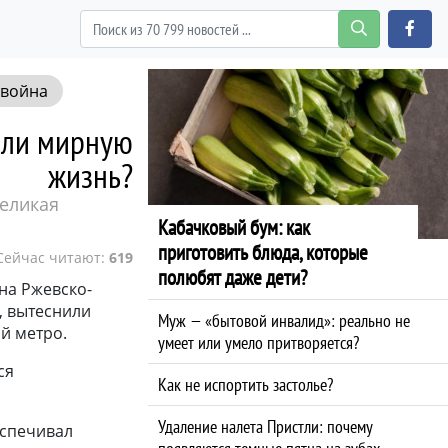
 война
или мирную
жизнь?
еликая
Кабачковый бум: как
приготовить блюда, которые
Сейчас читают:
619
полюбят даже дети?
на Ржевско-
, вытеснили
Муж — «бытовой инвалид»: реально не
й метро.
умеет или умело притворяется?
ся
Как не испортить застолье?
Удаление налета Пристли: почему
еспечивал