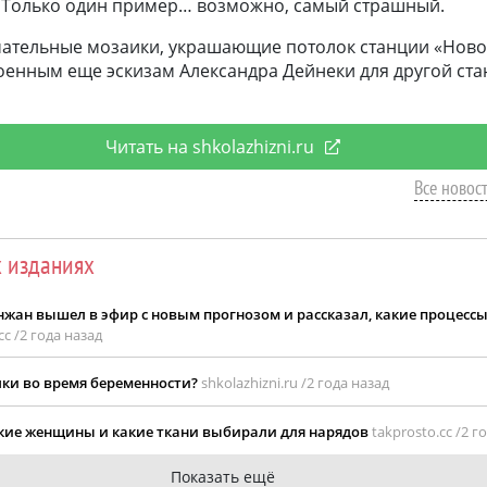
. Только один пример… возможно, самый страшный.
ательные мозаики, украшающие потолок станции «Ново
енным еще эскизам Александра Дейнеки для другой ста
Читать на shkolazhizni.ru
Все новост
х изданиях
жан вышел в эфир с новым прогнозом и рассказал, какие процессы
cc /
2 года назад
лки во время беременности?
shkolazhizni.ru /
2 года назад
ские женщины и какие ткани выбирали для нарядов
takprosto.cc /
2 г
Показать ещё