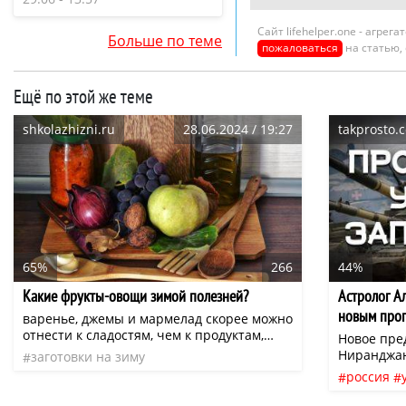
Сайт lifehelper.one - агре
Больше по теме
пожаловаться
на статью,
Ещё по этой же теме
shkolazhizni.ru
28.06.2024 / 19:27
takprosto.c
65%
266
44%
Какие фрукты-овощи зимой полезней?
Астролог А
новым прог
варенье, джемы и мармелад скорее можно
уже нельзя
отнести к сладостям, чем к продуктам,
Новое пре
полезным для здоровья. Кроме сахара,
Ниранджан
заготовки на зиму
который хором советуют ограничить
год. Осно
россия
врачи всех специальностей, да углеводов,
поделился
страхи
ничего полезного они не содержат. То же
стресса. Т