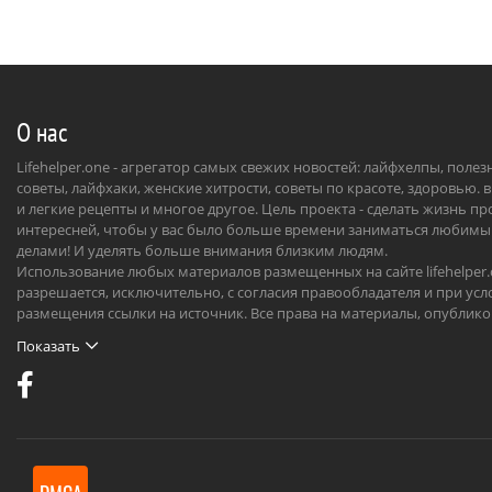
О нас
Lifehelper.one - агрегатор самых свежих новостей: лайфхелпы, поле
советы, лайфхаки, женские хитрости, советы по красоте, здоровью. 
и легкие рецепты и многое другое. Цель проекта - сделать жизнь п
интересней, чтобы у вас было больше времени заниматься любим
делами! И уделять больше внимания близким людям.
Использование любых материалов размещенных на сайте lifehelper
разрешается, исключительно, с согласия правообладателя и при усл
размещения ссылки на источник. Все права на материалы, опублик
на сайте, охраняются в соответствии с нормами международного пр
Показать