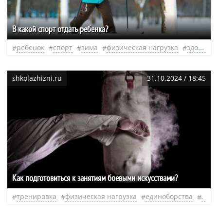
В какой спорт отдать ребенка?
ребенок
спорт
зима
физическая нагрузка
здоровый образ жизни
shkolazhizni.ru
31.10.2024 / 18:45
Как подготовиться к занятиям боевыми искусствами?
тренировка
физическая нагрузка
единоборства
боев