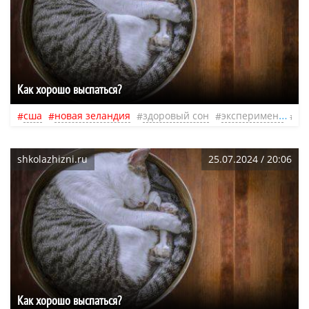
Как хорошо выспаться?
сша
новая зеландия
здоровый сон
эксперимент
фи
shkolazhizni.ru
25.07.2024 / 20:06
Как хорошо выспаться?