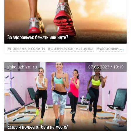
За здоровьем: бежать или идти?
полезные советы
физическая нагрузка
здоровый образ жизни
shkolazhizni.ru
07.06.2023 / 19:19
Есть ли польза от бега на месте?