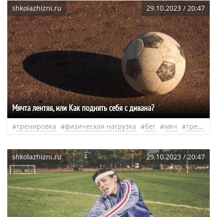
shkolazhizni.ru
29.10.2023 / 20:47
Мячта лентяя, или Как поднять себя с дивана?
тренировка
физическая нагрузка
бег
мяч
тренер
shkolazhizni.ru
29.10.2023 / 20:47