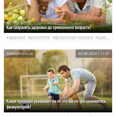
Как сохранить здоровье до преклонного возраста?
здоровье
долголетие
физическая нагрузка
здоровый образ жизни
shkolazhizni.ru
03.08.2024 / 11:07
Какие признаки указывают на то, что вы не зря занимаетесь
физкультурой?