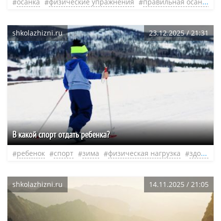
осанка
физические упражнения
правильная осанка
shkolazhizni.ru
23.12.2025 / 21:31
В какой спорт отдать ребенка?
ребенок
спорт
зима
физическая нагрузка
здоровый образ жизни
shkolazhizni.ru
14.11.2025 / 21:05