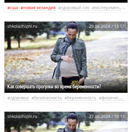
сша
новая зеландия
здоровый сон
эксперимент
фи
shkolazhizni.ru
29.06.2024 / 13:57
Как совершать прогулки во время беременности?
здоровье
безопасность
беременность
физическая нагрузка
shkolazhizni.ru
27.06.2024 / 19:13