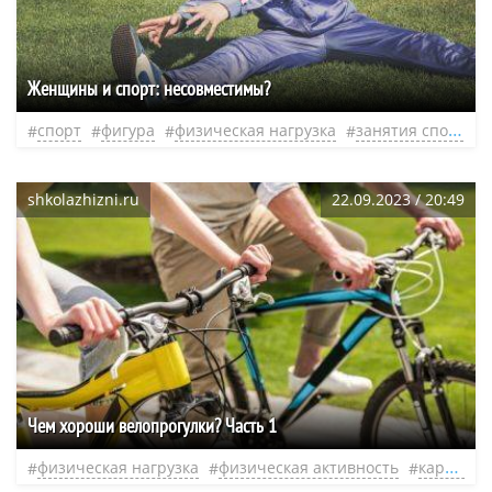
Женщины и спорт: несовместимы?
спорт
фигура
физическая нагрузка
занятия спортом
shkolazhizni.ru
22.09.2023 / 20:49
Чем хороши велопрогулки? Часть 1
физическая нагрузка
физическая активность
кардионагрузки