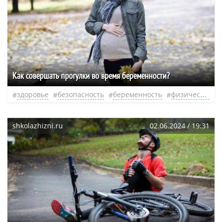
Как совершать прогулки во время беременности?
здоровье
безопасность
беременность
физическая нагрузка
shkolazhizni.ru
02.06.2024 / 19:31