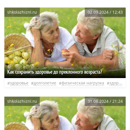
shkolazhizni.ru
02.09.2024 / 12:43
Как сохранить здоровье до преклонного возраста?
здоровье
долголетие
физическая нагрузка
здоровый образ жизни
shkolazhizni.ru
31.08.2024 / 21:24