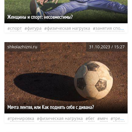
Женщины и спорт: несовместимы?
спорт
фигура
физическая нагрузка
занятия спортом
shkolazhizni.ru
31.10.2023 / 15:27
Мячта лентяя, или Как поднять себя с дивана?
тренировка
физическая нагрузка
бег
мяч
тренер