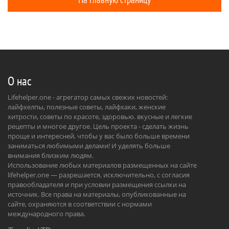
О нас
Lifehelper.one - агрегатор самых свежих новостей:
лайфхелпы, полезные советы, лайфхаки, женские
хитрости, советы по красоте, здоровью. вкусные и легкие
рецепты и многое другое. Цель проекта - сделать жизнь
проще и интересней, чтобы у вас было больше времени
заниматься любимыми делами! И уделять больше
внимания близким людям.
Использование любых материалов размещенных на сайте
lifehelper.one — разрешается, исключительно, с согласия
правообладателя и при условии размещения ссылки на
источник. Все права на материалы, опубликованные на
сайте, охраняются в соответствии с нормами
международного права.