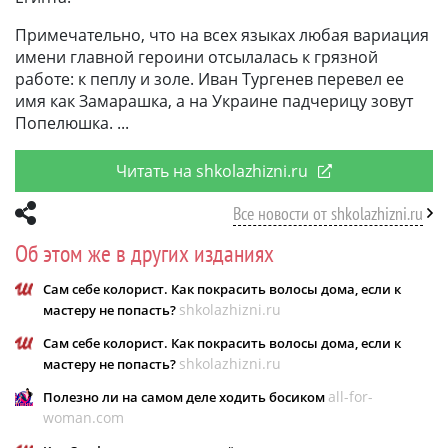
Примечательно, что на всех языках любая вариация
имени главной героини отсылалась к грязной
работе: к пеплу и золе. Иван Тургенев перевел ее
имя как Замарашка, а на Украине падчерицу зовут
Попелюшка.
Читать на shkolazhizni.ru
Все новости от shkolazhizni.ru
Об этом же в других изданиях
Сам себе колорист. Как покрасить волосы дома, если к
shkolazhizni.ru
мастеру не попасть?
Сам себе колорист. Как покрасить волосы дома, если к
shkolazhizni.ru
мастеру не попасть?
all-for-
Полезно ли на самом деле ходить босиком
woman.com