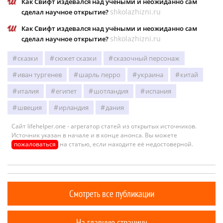
Как Свифт издевался над учёными и неожиданно сам
shkolazhizni.ru
сделал научное открытие?
Как Свифт издевался над учёными и неожиданно сам
shkolazhizni.ru
сделал научное открытие?
сказки
сюжет сказки
сказочный персонаж
иван тургенев
шарль перро
украина
китай
италия
египет
шотландия
испания
швеция
ирландия
дания
Сайт lifehelper.one - агрегатор статей из открытых источников.
Источник указан в начале и в конце анонса. Вы можете
пожаловаться
на статью, если находите её недостоверной.
Смотреть все публикации
На главную страницу