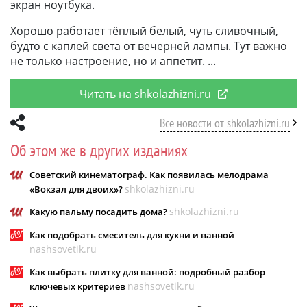
экран ноутбука.
Хорошо работает тёплый белый, чуть сливочный,
будто с каплей света от вечерней лампы. Тут важно
не только настроение, но и аппетит.
Читать на shkolazhizni.ru
Все новости от shkolazhizni.ru
Об этом же в других изданиях
Советский кинематограф. Как появилась мелодрама
shkolazhizni.ru
«Вокзал для двоих»?
shkolazhizni.ru
Какую пальму посадить дома?
Как подобрать смеситель для кухни и ванной
nashsovetik.ru
Как выбрать плитку для ванной: подробный разбор
nashsovetik.ru
ключевых критериев