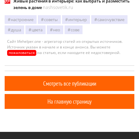
Живые растения в интерьере: как выбрать и разместить
nashsovetik.ru
зелень в доме
настроение
советы
интерьер
самочувствие
душа
цвета
нео
сове
Сайт lifehelper.one - агрегатор статей из открытых источников.
Источник указан в начале и в конце анонса. Вы можете
пожаловаться
на статью, если находите её недостоверной.
Смотреть все публикации
На главную страницу