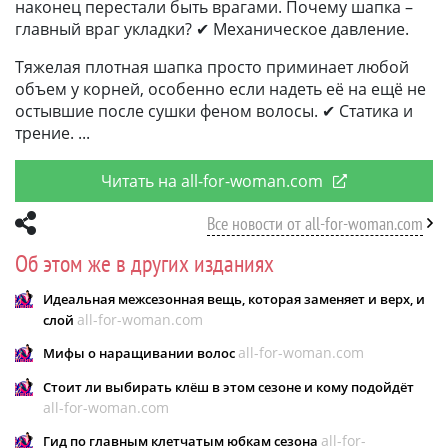
наконец перестали быть врагами. Почему шапка –
главный враг укладки? ✔ Механическое давление.
Тяжелая плотная шапка просто приминает любой
объем у корней, особенно если надеть её на ещё не
остывшие после сушки феном волосы. ✔ Статика и
трение.
Читать на all-for-woman.com
Все новости от all-for-woman.com
Об этом же в других изданиях
Идеальная межсезонная вещь, которая заменяет и верх, и
all-for-woman.com
слой
all-for-woman.com
Мифы о наращивании волос
Стоит ли выбирать клёш в этом сезоне и кому подойдёт
all-for-woman.com
all-for-
Гид по главным клетчатым юбкам сезона