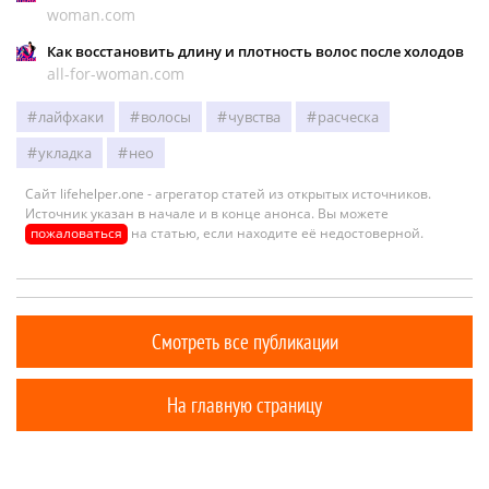
woman.com
Как восстановить длину и плотность волос после холодов
all-for-woman.com
лайфхаки
волосы
чувства
расческа
укладка
нео
Сайт lifehelper.one - агрегатор статей из открытых источников.
Источник указан в начале и в конце анонса. Вы можете
пожаловаться
на статью, если находите её недостоверной.
Смотреть все публикации
На главную страницу