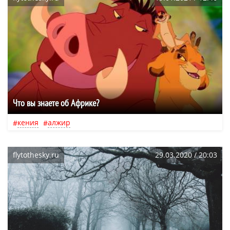
Что вы знаете об Африке?
кения
алжир
flytothesky.ru
29.03.2020 / 20:03