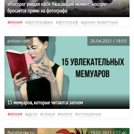
«Носорог увидел нас!» Ужасающий момент: носорог
бросается прямо на фотографа
кения
фотографии
фотограф
дикие животные
polsov.com
26.04.2021 / 18:53
​15 мемуаров, которые читаются запоем
кения
дети
семья
книги
отношения
flytothesky.ru
19.01.2021 / 12:46