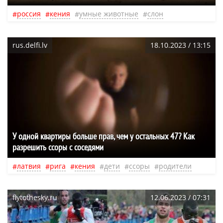
россия
кения
умные животные
слон
rus.delfi.lv
18.10.2023 / 13:15
У одной квартиры больше прав, чем у остальных 47? Как
разрешить ссоры с соседями
латвия
рига
кения
дети
ссоры
родители
flytothesky.ru
12.06.2023 / 07:31