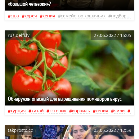
«большой четверки»?
сша
корея
кения
семейство кошачьих
подборка фильмов
rus.delfi.lv
27.06.2022 / 15:05
Обнаружен опасный для выращивания помидоров вирус
турция
китай
эстония
израиль
кения
чили
тан
takprosto.cc
03.05.2022 / 12:59