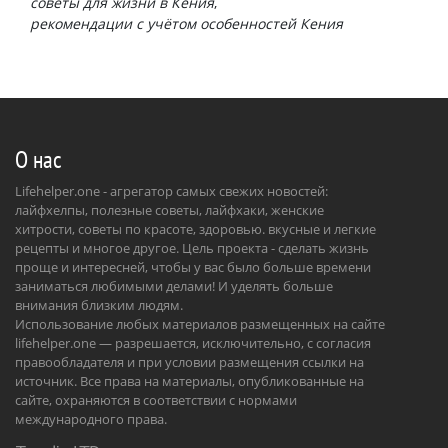
советы для жизни в Кения
рекомендации с учётом особенностей Кения
О нас
Lifehelper.one - агрегатор самых свежих новостей:
лайфхелпы, полезные советы, лайфхаки, женские
хитрости, советы по красоте, здоровью. вкусные и легкие
рецепты и многое другое. Цель проекта - сделать жизнь
проще и интересней, чтобы у вас было больше времени
заниматься любимыми делами! И уделять больше
внимания близким людям.
Использование любых материалов размещенных на сайте
lifehelper.one — разрешается, исключительно, с согласия
правообладателя и при условии размещения ссылки на
источник. Все права на материалы, опубликованные на
сайте, охраняются в соответствии с нормами
международного права.