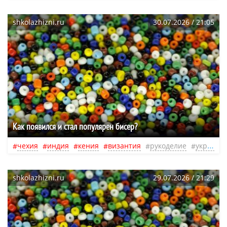
shkolazhizni.ru
30.07.2026 / 21:05
Как появился и стал популярен бисер?
чехия
индия
кения
византия
рукоделие
украшения
shkolazhizni.ru
29.07.2026 / 21:29