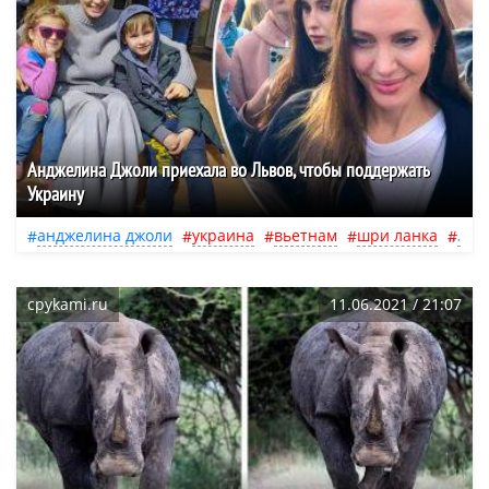
Анджелина Джоли приехала во Львов, чтобы поддержать
Украину
анджелина джоли
украина
вьетнам
шри ланка
кен
cpykami.ru
11.06.2021 / 21:07