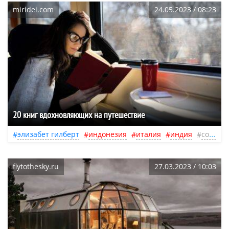
miridei.com
24.05.2023 / 08:23
20 книг вдохновляющих на путешествие
элизабет гилберт
индонезия
италия
индия
советы
flytothesky.ru
27.03.2023 / 10:03