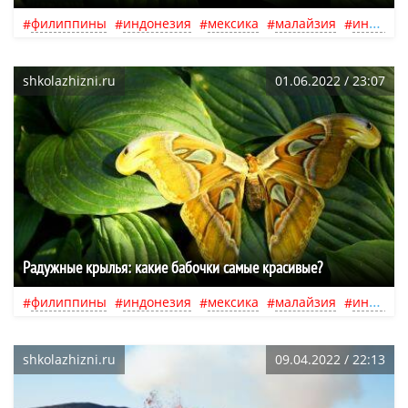
филиппины
индонезия
мексика
малайзия
индия
shkolazhizni.ru
01.06.2022 / 23:07
Радужные крылья: какие бабочки самые красивые?
филиппины
индонезия
мексика
малайзия
индия
shkolazhizni.ru
09.04.2022 / 22:13