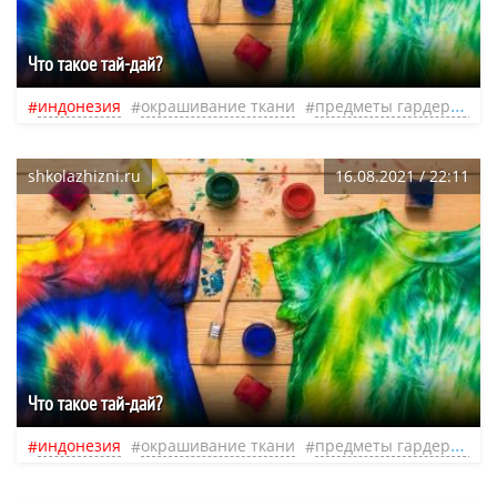
Что такое тай-дай?
индонезия
окрашивание ткани
предметы гардероба
shkolazhizni.ru
16.08.2021 / 22:11
Что такое тай-дай?
индонезия
окрашивание ткани
предметы гардероба