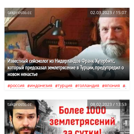
takprosto.cc
02.03.2023 / 15:07
Известный сейсмолог из Нидерландов Франк Хугербитс,
который предсказал землетрясение в Турции, предупредил о
новом ненастье
россия
индонезия
турция
голландия
япония
пак
takprosto.cc
08.02.2023 / 13:53