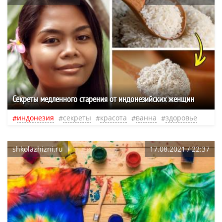
Секреты медленного старения от индонезийских женщин
индонезия
секреты
красота
ванна
здоровье
shkolazhizni.ru
17.08.2021 / 22:37