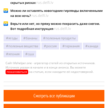
rus.delfi.lv
скрытых рисках
Можно ли оставлять новогодние гирлянды включенными
rus.delfi.lv
на всю ночь?
Верьте или нет, но пряжу можно покрасить даже снегом.
rus.delfi.lv
Вот подробная инструкция
ягоды
бананы
полезные продукты
полезные вещества
россия
германия
канада
япония
сша
Сайт lifehelper.one - агрегатор статей из открытых источников.
Источник указан в начале и в конце анонса. Вы можете
пожаловаться
на статью, если находите её недостоверной.
Смотреть все публикации