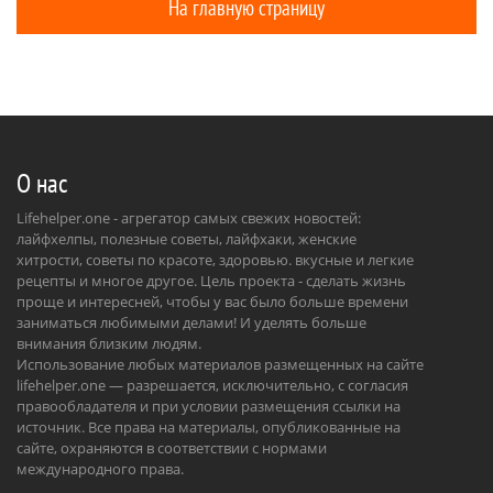
На главную страницу
О нас
Lifehelper.one - агрегатор самых свежих новостей:
лайфхелпы, полезные советы, лайфхаки, женские
хитрости, советы по красоте, здоровью. вкусные и легкие
рецепты и многое другое. Цель проекта - сделать жизнь
проще и интересней, чтобы у вас было больше времени
заниматься любимыми делами! И уделять больше
внимания близким людям.
Использование любых материалов размещенных на сайте
lifehelper.one — разрешается, исключительно, с согласия
правообладателя и при условии размещения ссылки на
источник. Все права на материалы, опубликованные на
сайте, охраняются в соответствии с нормами
международного права.