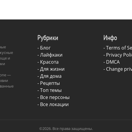
традицией, постоянным 
визуального языка и по
переходом от реализма к
Рубрики
Инфо
зные
-
Блог
-
Terms of Se
вкусные
-
Лайфхаки
-
Privacy Poli
роще и
-
Красота
-
DMCA
ыми
-
Для жизни
-
Change priv
.one —
-
Для дома
овии
-
Рецепты
ованные
- Топ темы
ава.
- Все персоны
- Все локации
©2026. Все права защищены.