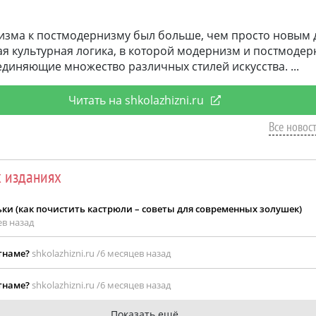
низма к постмодернизму был больше, чем просто новым
ая культурная логика, в которой модернизм и постмоде
диняющие множество различных стилей искусства.
Читать на shkolazhizni.ru
Все новост
х изданиях
ки (как почистить кастрюли – советы для современных золушек)
ев назад
етнаме?
shkolazhizni.ru /
6 месяцев назад
етнаме?
shkolazhizni.ru /
6 месяцев назад
Показать ещё