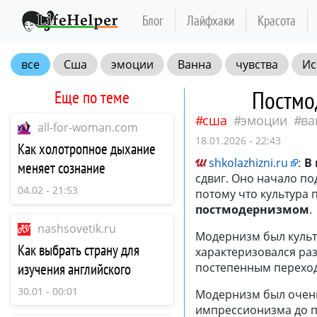
Блог
Лайфхаки
Красота
все
Сша
эмоции
Ванна
чувства
Ис
Постмо
Еще по теме
сша
эмоции
ва
all-for-woman.com
18.01.2026 - 22:43
Как холотропное дыхание
shkolazhizni.ru
:
В 
меняет сознание
сдвиг. Оно начало п
04.02 - 21:53
потому что культура
постмодернизмом
.
nashsovetik.ru
Модернизм был культу
Как выбрать страну для
характеризовался ра
изучения английского
постепенным переход
30.01 - 00:01
Модернизм был очень
импрессионизма до п