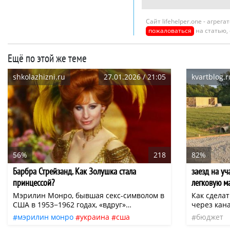
Сайт lifehelper.one - агре
пожаловаться
на статью,
Ещё по этой же теме
shkolazhizni.ru
27.01.2026 / 21:05
kvartblog.r
56%
218
82%
Барбра Стрейзанд. Как Золушка стала
заезд на у
принцессой?
легковую ма
Ниже разбе
Мэрилин Монро, бывшая секс-символом в
Как сдела
какие мате
США в 1953−1962 годах, «вдруг»
через кан
покончила с собой. Тем более что эта
инструкци
привлекут 
мэрилин монро
украина
сша
бюджет
смерть была несколько странной: то ли
бюджет и 
нью-йорк
российская империя
семья