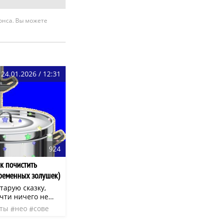
нонса. Вы можете
24.01.2026 / 12:31
924
ак почистить
временных золушек)
тарую сказку,
очти ничего не
нь чистка посуды
еты
нео
сове
машние хлопоты,