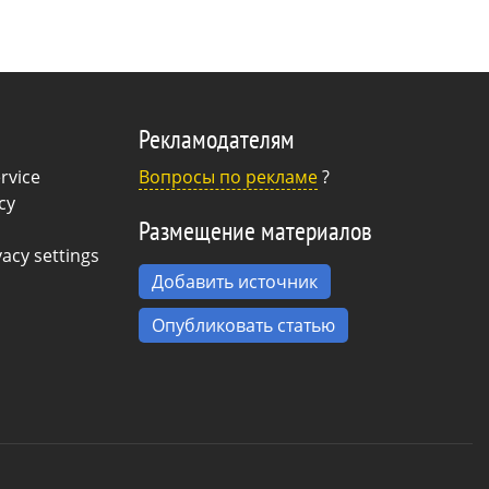
поиском нового
степенным
 абстракции.
Рекламодателям
rvice
Вопросы по рекламе
?
cy
Размещение материалов
acy settings
Добавить источник
Опубликовать статью