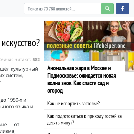
искусство?
Сейчас читают:
582
Аномальная жара в Москве и
ошёл культурный
Подмосковье: ожидается новая
х систем,
у
волна зноя. Как спасти сад и
огород
до 1950-х и
Как не испортить застолье?
ьного языка и
Как подготовиться к приходу гостей за
десять минут?
вые — от
лизма,