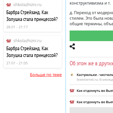
конструктивизма и т.
shkolazhizni.ru
Барбра Стрейзанд. Как
д. Переход от модер
стилем. Это была нов
Золушка стала принцессой?
общие термины, объе
28.01 - 21:17
shkolazhizni.ru
Барбра Стрейзанд. Как
Золушка стала принцессой?
Об этом же в други
27.01 - 21:05
Больше по теме
Кастрюльки - чистюль
liveinternet.ru /
6 месяц
Как отдохнуть во Вь
Как отдохнуть во Вь