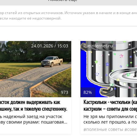
гатор статей из открытых источников. Источник указан в начале и в конце а
 если находите её недостоверной.
u
24.01.2026 / 15:03
liveinternet.ru
973
82%
часток должен выдерживать как
Кастрюльки - чистюльки (к
шину, так и тяжелую спецтехнику.
кастрюли – советы для со
ремся, почему это возможно,
ть надежный заезд на участок
Не зря мы припомнили с
риалы выбрать и какие ошибки
аву своими руками: пошаговая
сколько лет прошло, а п
я, которая сэкономит ваш
изменилось. И по сей де
к просадке через год.Выбор
полезные советы
сов
избежит переделок
– не самые приятные до