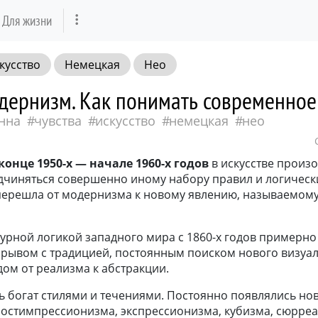
Для жизни
кусство
Немецкая
Нео
дернизм. Как понимать современное 
нна
чувства
искусство
немецкая
нео
конце 1950-х — начале 1960-х годов
в искусстве произ
одчиняться совершенно иному набору правил и логически
 перешла от модернизма к новому явлению, называемом
рной логикой западного мира с 1860-х годов примерно 
зрывом с традицией, постоянным поиском нового визуал
ом от реализма к абстракции.
 богат стилями и течениями. Постоянно появлялись но
остимпрессионизма, экспрессионизма, кубизма, сюрреа