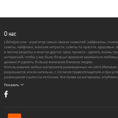
О нас
Lifehelper.one - агрегатор самых свежих новостей: лайфхелпы, поле
советы, лайфхаки, женские хитрости, советы по красоте, здоровью. 
и легкие рецепты и многое другое. Цель проекта - сделать жизнь п
интересней, чтобы у вас было больше времени заниматься любим
делами! И уделять больше внимания близким людям.
Использование любых материалов размещенных на сайте lifehelper
разрешается, исключительно, с согласия правообладателя и при усл
размещения ссылки на источник. Все права на материалы, опублик
на сайте, охраняются в соответствии с нормами международного пр
Показать